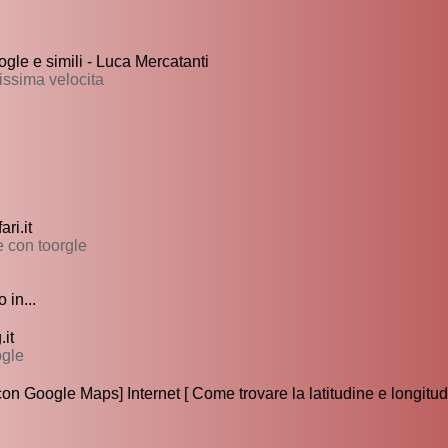
gle e simili - Luca Mercatanti
issima velocita
ri.it
le con toorgle
 in...
it
ogle
con Google Maps] Internet [ Come trovare la latitudine e longitu