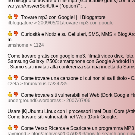
ho bisogno di trovare un file mp3 (scaricabile gratis) con il ve
var yanAnswerSortUlt = { 'option7' :...
Trovare mp3 con Google! | Il Bloggatore
ilbloggatore > 2009/05/01/trovare mp3 con google
Curiosità e Notizie su Cellulari, SMS, MMS » Blog Arch
mi...
smshome > 1124
Come trovare gratis con google mp3, filmati video divx, foto..
Samsung Galaxy I7500: smartphone con Google Android in v
: Siamo stati invitati alla conferenza stampa indetta da Sams
Come trovare una canzone di cui non si sa il titolo -
czeta > forum/musica/34235
Come trovare siti vulnerabili nel Web (Dork Google
underground0.wordpress > 2007/07/06
Usare |K|Ubuntu Linux con i processori Intel Dual Core (Attiv
Come trovare siti vulnerabili nel Web (Dork Google...
Come Verso Ricerca e Scaricare un programma MP3
raymond > blog/archives/2007/02/03/how to search and do