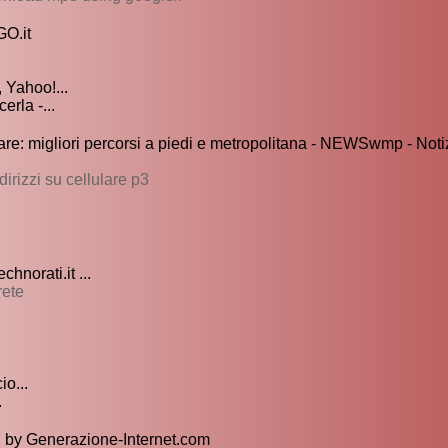
GO.it
Yahoo!...
rla -...
are: migliori percorsi a piedi e metropolitana - NEWSwmp - Not
rizzi su cellulare p3
chnorati.it ...
rete
io...
.
no, by Generazione-Internet.com