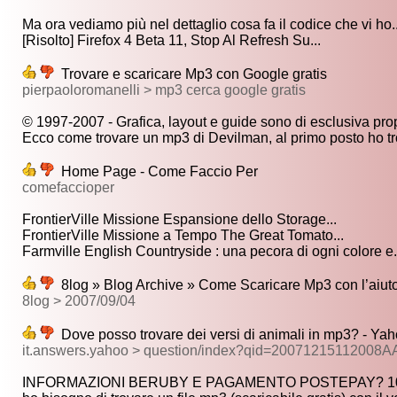
Ma ora vediamo più nel dettaglio cosa fa il codice che vi ho..
[Risolto] Firefox 4 Beta 11, Stop Al Refresh Su...
Trovare e scaricare Mp3 con Google gratis
pierpaoloromanelli > mp3 cerca google gratis
© 1997-2007 - Grafica, layout e guide sono di esclusiva propr
Ecco come trovare un mp3 di Devilman, al primo posto ho tro
Home Page - Come Faccio Per
comefaccioper
FrontierVille Missione Espansione dello Storage...
FrontierVille Missione a Tempo The Great Tomato...
Farmville English Countryside : una pecora di ogni colore e.
8log » Blog Archive » Come Scaricare Mp3 con l’aiut
8log > 2007/09/04
Dove posso trovare dei versi di animali in mp3? - Ya
it.answers.yahoo > question/index?qid=2007121511200
INFORMAZIONI BERUBY E PAGAMENTO POSTEPAY? 10 