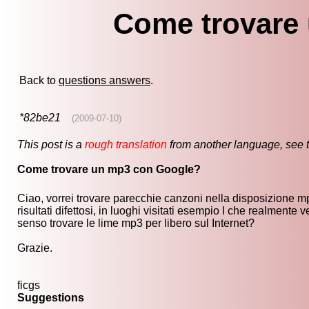
Come trovare
Back to
questions answers
.
*82be21
(2009-07-10)
This post is a
rough translation
from another language, see 
Come trovare un mp3 con Google?
Ciao, vorrei trovare parecchie canzoni nella disposizione 
risultati difettosi, in luoghi visitati esempio I che realme
senso trovare le lime mp3 per libero sul Internet?
Grazie.
ficgs
Suggestions