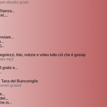
vare ebooks gratis
 Stanza...
l,...
nviare...
...
...
olezzi, foto, notizie e video tutto ciò che è gossip
care mp3
gratis e...
.
| Tana del Bianconiglio
onori gratuiti
...
del...
he in...