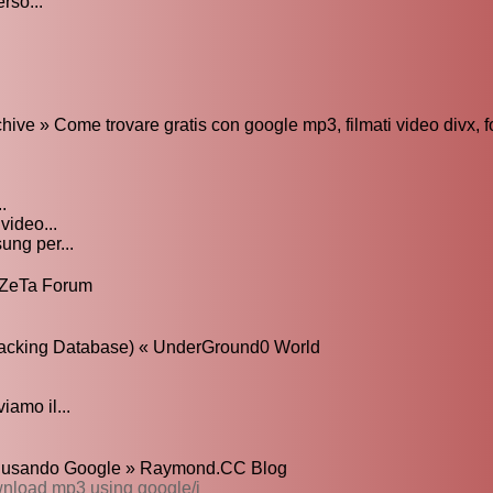
rso...
ive » Come trovare gratis con google mp3, filmati video divx, f
.
ideo...
ung per...
 CZeTa Forum
 Hacking Database) « UnderGround0 World
iamo il...
 usando Google » Raymond.CC Blog
wnload mp3 using google/i