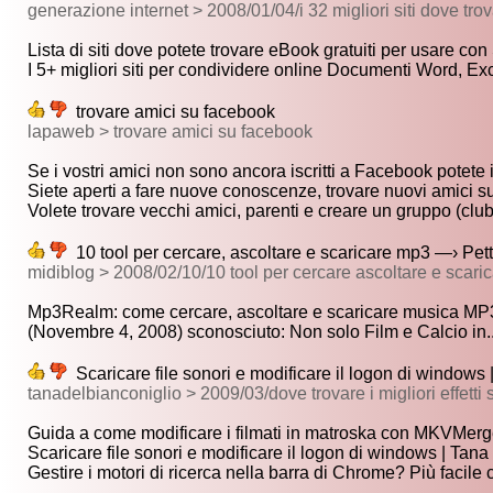
generazione internet > 2008/01/04/i 32 migliori siti dove tro
Lista di siti dove potete trovare eBook gratuiti per usare con
I 5+ migliori siti per condividere online Documenti Word, Exce
trovare amici su facebook
lapaweb > trovare amici su facebook
Se i vostri amici non sono ancora iscritti a Facebook potete i
Siete aperti a fare nuove conoscenze, trovare nuovi amici su
Volete trovare vecchi amici, parenti e creare un gruppo (club)
10 tool per cercare, ascoltare e scaricare mp3 —› Petteg
midiblog > 2008/02/10/10 tool per cercare ascoltare e scari
Mp3Realm: come cercare, ascoltare e scaricare musica MP3 
(Novembre 4, 2008) sconosciuto: Non solo Film e Calcio in..
Scaricare file sonori e modificare il logon di windows 
tanadelbianconiglio > 2009/03/dove trovare i migliori effetti s
Guida a come modificare i filmati in matroska con MKVMerge
Scaricare file sonori e modificare il logon di windows | Tana 
Gestire i motori di ricerca nella barra di Chrome? Più facile c