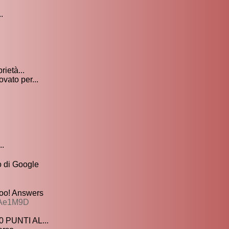
.
ietà...
vato per...
..
o di Google
hoo! Answers
8AAe1M9D
PUNTI AL...