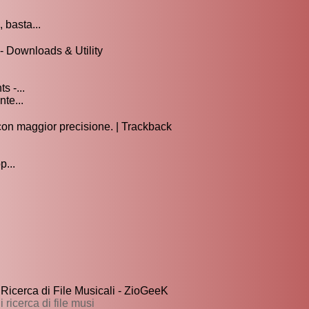
 basta...
 - Downloads & Utility
s -...
te...
con maggior precisione. | Trackback
p...
icerca di File Musicali - ZioGeeK
ricerca di file musi