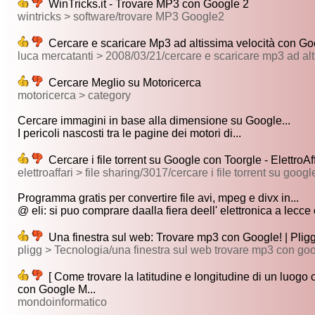
WinTricks.it - Trovare MP3 con Google 2
wintricks > software/trovare MP3 Google2
Cercare e scaricare Mp3 ad altissima velocità con Goo
luca mercatanti > 2008/03/21/cercare e scaricare mp3 ad alt
Cercare Meglio su Motoricerca
motoricerca > category
Cercare immagini in base alla dimensione su Google...
I pericoli nascosti tra le pagine dei motori di...
Cercare i file torrent su Google con Toorgle - ElettroAffa
elettroaffari > file sharing/3017/cercare i file torrent su goog
Programma gratis per convertire file avi, mpeg e divx in...
@ eli: si puo comprare daalla fiera deell' elettronica a lecce o
Una finestra sul web: Trovare mp3 con Google! | Pligg.
pligg > Tecnologia/una finestra sul web trovare mp3 con go
[ Come trovare la latitudine e longitudine di un luogo 
con Google M...
mondoinformatico