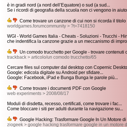
è in gradi nord (a nord dell’Equatore) o sud (a sud...
Se i ricordi di geografia della scuola non ci vengono in aiuto,
Come trovare un canzone di cui non si ricorda il titolo
worldgames.forumcommunity > ?t=7418150
WGI - World Games Italia - Cheats - Soluzioni - Trucchi - Hint
che indentifica la canzone grazie a un meccanismo di impron
Un comodo trucchetto per Google - trovare contenuti 
trackback > articolo/un comodo trucchetto/65
Cercare files sul computer dal desktop con Copernic Deskto
Google: edicola digitale su Android per sfidare...
Google: Facebook, iPad e Bunga Bunga le parole più...
Come trovare i documenti PDF con Google
web experiments > 2008/08/17
Moduli di disdetta, recesso, certificati, come trovare i fac...
Come bloccare i siti per adulti durante la navigazione su...
Google Hacking: Trasformare Google In Un Motore di R
ziogeek > google hacking trasformare google in un motore di 