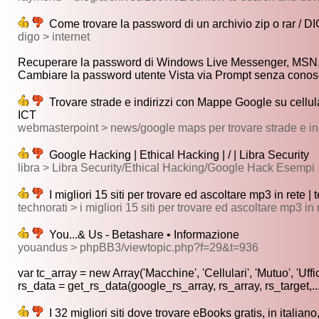
Come trovare la password di un archivio zip o rar / DI
digo > internet
Recuperare la password di Windows Live Messenger, MSN, 
Cambiare la password utente Vista via Prompt senza conosce
Trovare strade e indirizzi con Mappe Google su cellul
ICT
webmasterpoint > news/google maps per trovare strade e indi
Google Hacking | Ethical Hacking | / | Libra Security
libra > Libra Security/Ethical Hacking/Google Hack Esempi
I migliori 15 siti per trovare ed ascoltare mp3 in rete | te
technorati > i migliori 15 siti per trovare ed ascoltare mp3 in 
You...& Us - Betashare • Informazione
youandus > phpBB3/viewtopic.php?f=29&t=936
var tc_array = new Array('Macchine', 'Cellulari', 'Mutuo', 'Uffic
rs_data = get_rs_data(google_rs_array, rs_array, rs_target,..
I 32 migliori siti dove trovare eBooks gratis, in italia