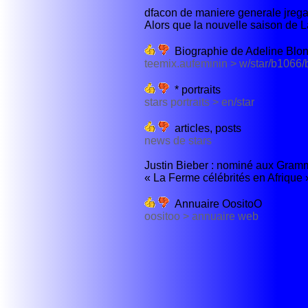
dfacon de maniere generale jregar
Alors que la nouvelle saison de L
Biographie de Adeline Blon
teemix.aufeminin > w/star/b1066/
* portraits
stars portraits > en/star
articles, posts
news de stars
Justin Bieber : nominé aux Grammy
« La Ferme célébrités en Afrique » 
Annuaire OositoO
oositoo > annuaire web