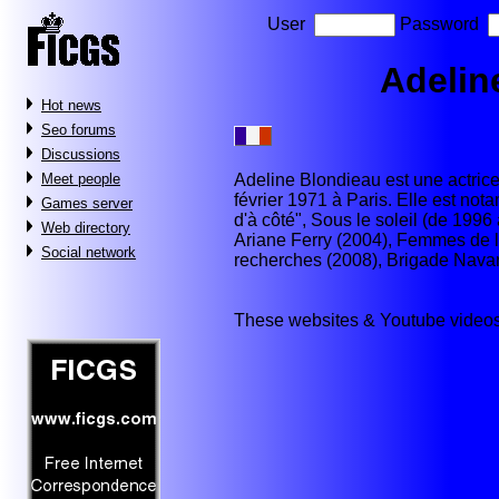
User
Password
Adelin
Hot news
Seo forums
Discussions
Adeline Blondieau est une actrice,
Meet people
février 1971 à Paris. Elle est no
Games server
d'à côté", Sous le soleil (de 1996 
Web directory
Ariane Ferry (2004), Femmes de l
Social network
recherches (2008), Brigade Navar
These websites & Youtube videos