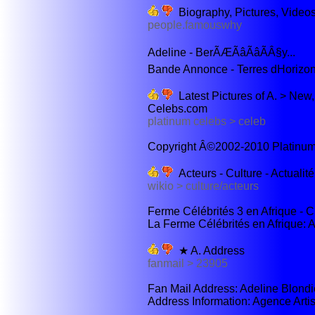
Biography, Pictures, Video
people.famouswhy
Adeline - BerÃÆÃâÃâÃÂ§y...
Bande Annonce - Terres dHorizons
Latest Pictures of A. > New,
Celebs.com
platinum celebs > celeb
Copyright Â©2002-2010 Platinum C
Acteurs - Culture - Actualité
wikio > culture/acteurs
Ferme Célébrités 3 en Afrique - Ch
La Ferme Célébrités en Afrique: A
★ A. Address
fanmail > 23905
Fan Mail Address: Adeline Blondi
Address Information: Agence Artis