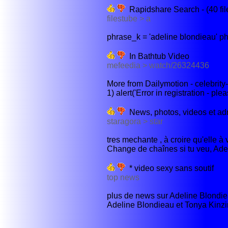
Rapidshare Search - (40 fil
filestube > a
phrase_k = 'adeline blondieau' ph
In Bathtub Video
mefeedia > watch/26324436
More from Dailymotion - celebrity-
1) alert('Error in registration - ple
News, photos, videos et adr
staragora > star
tres mechante , à croire qu'elle à v
Change de chaînes si tu veu, Adelin
* video sexy sans soutif
top news
plus de news sur Adeline Blondie
Adeline Blondieau et Tonya Kinzing