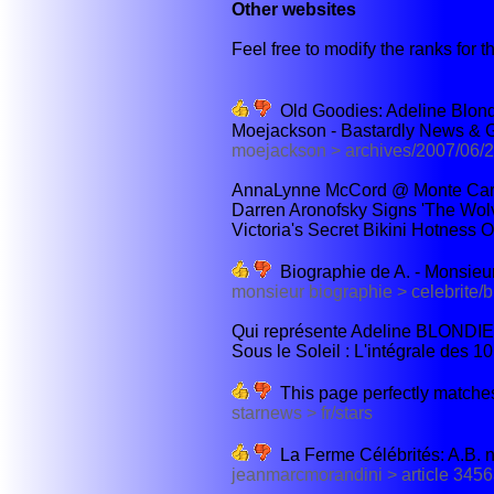
Other websites
Feel free to modify the ranks for th
Old Goodies: Adeline Blond
Moejackson - Bastardly News & 
moejackson > archives/2007/06/
AnnaLynne McCord @ Monte Carlo 
Darren Aronofsky Signs 'The Wolv
Victoria's Secret Bikini Hotness O
Biographie de A. - Monsieu
monsieur biographie > celebrite/
Qui représente Adeline BLONDIEA
Sous le Soleil : L'intégrale des 10
This page perfectly matches
starnews > fr/stars
La Ferme Célébrités: A.B. n
jeanmarcmorandini > article 34563