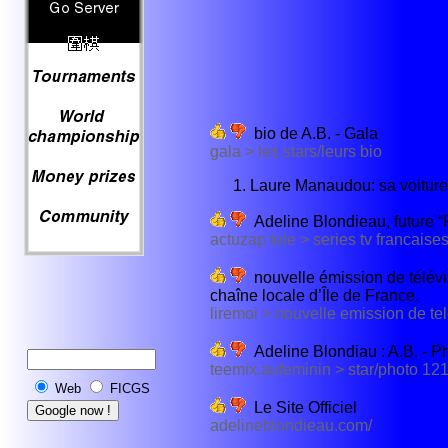
bio de A.B. - Gala
gala > les stars/leurs bio
Laure Manaudou: sa voiture
Adeline Blondieau, future 
actuzap tele > series tv francaise
nouvelle émission de télévi
chaîne locale d’Île de France.
liremoi > nouvelle emission de te
Adeline Blondiau : A.B. - P
teemix.aufeminin > star/photo 12
Web
FICGS
Le Site Officiel
adelineblondieau.com/