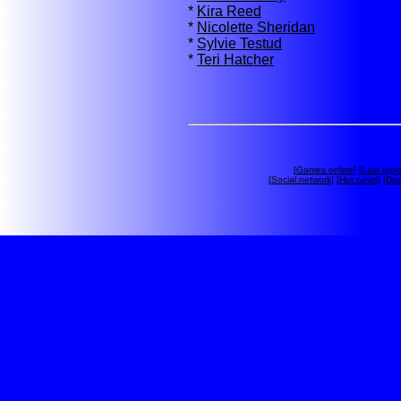
*
Kira Reed
*
Nicolette Sheridan
*
Sylvie Testud
*
Teri Hatcher
[
Games online
] [
Last topi
[
Social network
] [
Hot news
] [
Dis