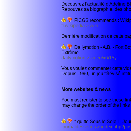
Découvrez l'actualité d'Adeline B
Retrouvez sa biographie, des phot
FICGS recommends : Wiki
fr.wikipedia > wiki
Dernière modification de cette pag
Dailymotion - A.B. - Fort Bo
Extrême
dailymotion > video/x6i15y
Vous voulez commenter cette vidé
Depuis 1990, un jeu télévisé intitu
More websites & news
You must register to see these link
may change the order of the links b
* quitte Sous le Soleil - Jou
journaldesseries > index.php?po