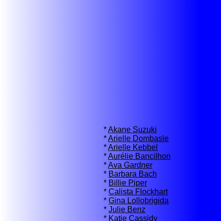
*
Akane Suzuki
*
Arielle Dombasle
*
Arielle Kebbel
*
Aurélie Bancilhon
*
Ava Gardner
*
Barbara Bach
*
Billie Piper
*
Calista Flockhart
*
Gina Lollobrigida
*
Julie Benz
*
Katie Cassidy