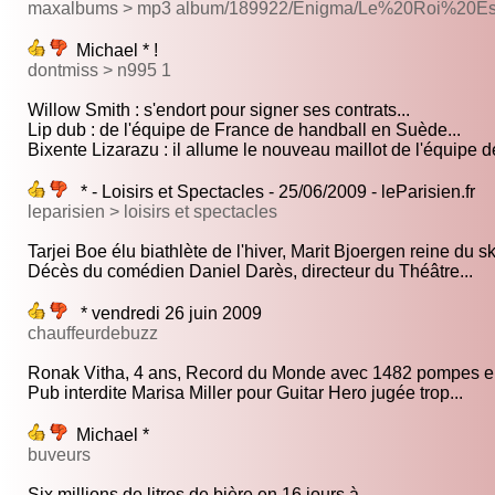
maxalbums > mp3 album/189922/Enigma/Le%20Roi%20E
Michael * !
dontmiss > n995 1
Willow Smith : s'endort pour signer ses contrats...
Lip dub : de l'équipe de France de handball en Suède...
Bixente Lizarazu : il allume le nouveau maillot de l'équipe de
* - Loisirs et Spectacles - 25/06/2009 - leParisien.fr
leparisien > loisirs et spectacles
Tarjei Boe élu biathlète de l'hiver, Marit Bjoergen reine du ski
Décès du comédien Daniel Darès, directeur du Théâtre...
* vendredi 26 juin 2009
chauffeurdebuzz
Ronak Vitha, 4 ans, Record du Monde avec 1482 pompes en
Pub interdite Marisa Miller pour Guitar Hero jugée trop...
Michael *
buveurs
Six millions de litres de bière en 16 jours à...