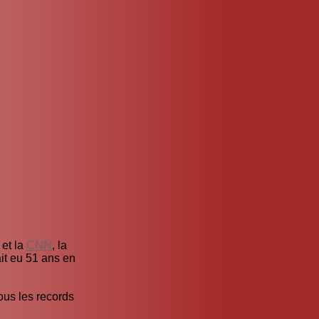
 et la
CNN
, la
ait eu 51 ans en
ous les records