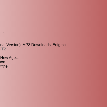
...
ional Version): MP3 Downloads: Enigma
NDT2
 New Age...
ton...
 the...