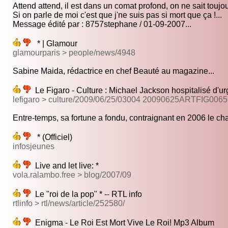
Attend attend, il est dans un comat profond, on ne sait toujou
Si on parle de moi c'est que j'ne suis pas si mort que ça !...
Message édité par : 8757stephane / 01-09-2007...
* | Glamour
glamourparis > people/news/4948
Sabine Maida, rédactrice en chef Beauté au magazine...
Le Figaro - Culture : Michael Jackson hospitalisé d'u
lefigaro > culture/2009/06/25/03004 20090625ARTFIG006
Entre-temps, sa fortune a fondu, contraignant en 2006 le cha
* (Officiel)
infosjeunes
Live and let live: *
vola.ralambo.free > blog/2007/09
Le "roi de la pop" * -- RTL info
rtlinfo > rtl/news/article/252580/
Enigma - Le Roi Est Mort Vive Le Roi! Mp3 Album