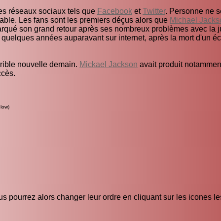
les réseaux sociaux tels que
Facebook
et
Twitter
. Personne ne s
fiable. Les fans sont les premiers déçus alors que
Michael Jacks
arqué son grand retour après ses nombreux problèmes avec la j
 quelques années auparavant sur internet, après la mort d'un é
rrible nouvelle demain.
Mickael Jackson
avait produit notamment
ccès.
low)
s pourrez alors changer leur ordre en cliquant sur les icones l