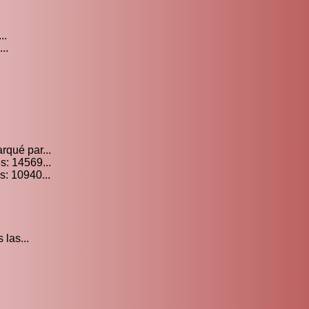
..
..
rqué par...
s: 14569...
: 10940...
 las...