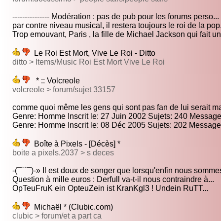
--------------- Modération : pas de pub pour les forums perso...
par contre niveau musical, il restera toujours le roi de la pop.
Trop emouvant, Paris , la fille de Michael Jackson qui fait un.
Le Roi Est Mort, Vive Le Roi - Ditto
ditto > Items/Music Roi Est Mort Vive Le Roi
* :: Volcreole
volcreole > forum/sujet 33157
comme quoi même les gens qui sont pas fan de lui serait ma
Genre: Homme Inscrit le: 27 Juin 2002 Sujets: 240 Message
Genre: Homme Inscrit le: 08 Déc 2005 Sujets: 202 Messages
Boîte à Pixels - [Décès] *
boite a pixels.2037 > s deces
-(¯`´¯)-» Il est doux de songer que lorsqu'enfin nous sommes
Question à mille euros : Derfull va-t-il nous contraindre à...
OpTeuFruK ein OpteuZein ist KranKgl3 ! Undein RuTT...
Michaël * (Clubic.com)
clubic > forum/et a part ca