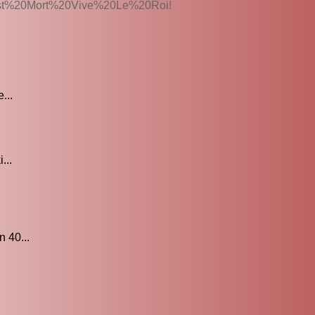
st%20Mort%20Vive%20Le%20Roi!
...
...
 40...