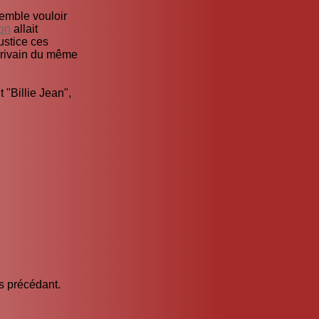
emble vouloir
on
allait
ustice ces
crivain du même
 "Billie Jean",
es précédant.