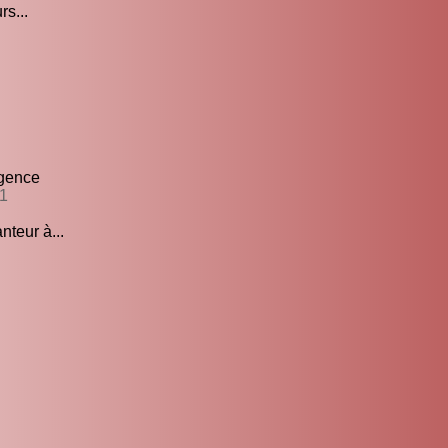
rs...
rgence
51
nteur à...