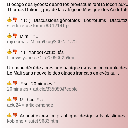
Blocage des lycées: quand les proviseurs font la leçon aux..
Thomas Dutronc, jury de la catégorie Musique des Audi Tale
* ! :-( - Discussions générales - Les forums - Discutez
siteduzero > forum 83 12141 p1
Mimi - * ...
my.opera > Mimi5/blog/2007/11/25
* ! - Yahoo! Actualités
fr.news.yahoo > 51/20090625/ten
Un bébé décède après une panique dans un immeuble des.
Le Mali sans nouvelle des otages français enlevés au...
* sur 20minutes.fr
20minutes > article/335089/People
Michael * - c
actu24 > article/monde
Annuaire creation graphique, design, arts plastiques,
kob one > sujet 9683.htm