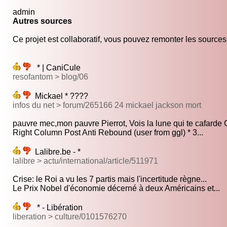
admin
Autres sources
Ce projet est collaboratif, vous pouvez remonter les sources s
* | CaniCule
resofantom > blog/06
Mickael * ????
infos du net > forum/265166 24 mickael jackson mort
pauvre mec,mon pauvre Pierrot, Vois la lune qui te cafarde C
Right Column Post Anti Rebound (user from ggl) * 3...
Lalibre.be - *
lalibre > actu/international/article/511971
Crise: le Roi a vu les 7 partis mais l'incertitude règne...
Le Prix Nobel d'économie décerné à deux Américains et...
* - Libération
liberation > culture/0101576270