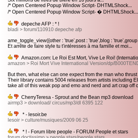
/* Open Centered Popup Window Script- DHTMLShock...
/* Open Centered Popup Window Script- � DHTMLShock...
depeche AFP : * !
bladi > forum/110910 depeche afp
ame_toggle_view({other : 'true',post : 'true',blog : 'true',group :
Et arrête de faire style tu t'intéresses à ma famille et moi...
Amazon.com: Le Roi Est Mort, Vive Le Roi! (Internat
amazon > Roi Mort Vive International Version/dp/B000TE
But then, what else can one expect from the man who thrust
Their library contains 5004 releases from artists including El
take all of this weak pop and emo and nerd and art crap off of
CherryTeresa - Sprout and the Bean mp3 download
airmp3 > download/ circus/mp3/dl 6395 122
* - lesoir.be
lesoir > culture/musiques/2009 06 25
* ! - Forum libre people - FORUM People et stars
forum.doctissimo > people stars/people stars