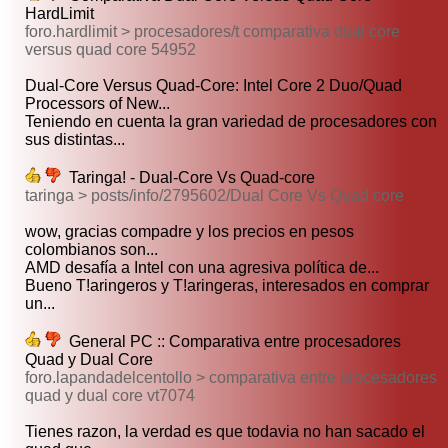
HardLimit
foro.hardlimit > procesadores/t comparativa dual core
versus quad core 54952
Dual-Core Versus Quad-Core: Intel Core 2 Duo/Quad
Processors of New...
Teniendo en cuenta la gran variedad de procesadores con
sus distintas...
Taringa! - Dual-Core Vs Quad-core
taringa > posts/info/2795602/Dual Core Vs Quad core
wow, gracias compadre y los precios en pesos
colombianos son...
AMD desafía a Intel con una agresiva política de...
Bueno T!aringeros y T!aringeras, interesados en comprar
un...
General PC :: Comparativa entre procesadores
Quad y Dual Core
foro.lapandadelcentollo > comparativa entre procesadores
quad y dual core vt7074
Tienes razon, la verdad es que todavia no han sacado el