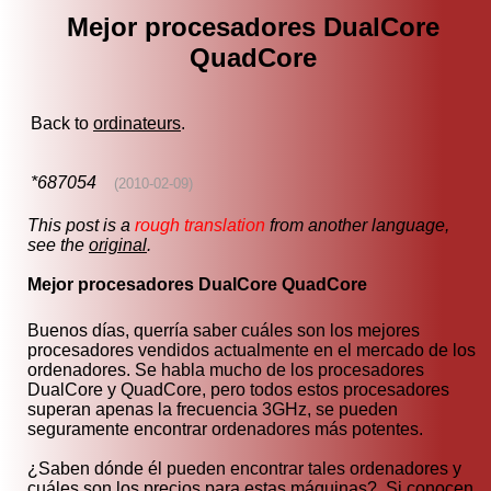
Mejor procesadores DualCore
QuadCore
Back to
ordinateurs
.
*687054
(2010-02-09)
This post is a
rough translation
from another language,
see the
original
.
Mejor procesadores DualCore QuadCore
Buenos días, querría saber cuáles son los mejores
procesadores vendidos actualmente en el mercado de los
ordenadores. Se habla mucho de los procesadores
DualCore y QuadCore, pero todos estos procesadores
superan apenas la frecuencia 3GHz, se pueden
seguramente encontrar ordenadores más potentes.
¿Saben dónde él pueden encontrar tales ordenadores y
cuáles son los precios para estas máquinas? Si conocen