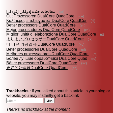
معالجات جيّدة [دولكر] [قودكر]
(ar)
Gut Prozessoren DualCore QuadCore
(de)
Καλύτερος επεξεργαστές DualCore QuadCor
(el)
Better processors DualCore QuadCore
(en)
Mejor procesadores DualCore QuadCore
(es)
Migliori unità di elaborazione DualCore QuadCore
(it)
よりよいプロセッサーDualCore QuadCore
(ja)
더 나은 가공업자 DualCore QuadCore
(ko)
Beter processoren DualCore QuadCore
(nl)
Melhores processadores DualCore QuadCore
(pt)
Более лучшие обработчики DualCore Quad
(ru)
Bättre processorer DualCore QuadCore
(sv)
更好的处理器DualCore QuadCore
(zh)
Trackbacks :
If you talked about this article in your blog or
website, you may instantly get a backlink
There's no trackback at the moment.