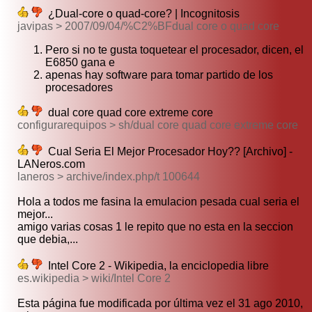
¿Dual-core o quad-core? | Incognitosis
javipas > 2007/09/04/%C2%BFdual core o quad core
Pero si no te gusta toquetear el procesador, dicen, el
E6850 gana e
apenas hay software para tomar partido de los
procesadores
dual core quad core extreme core
configurarequipos > sh/dual core quad core extreme core
Cual Seria El Mejor Procesador Hoy?? [Archivo] -
LANeros.com
laneros > archive/index.php/t 100644
Hola a todos me fasina la emulacion pesada cual seria el
mejor...
amigo varias cosas 1 le repito que no esta en la seccion
que debia,...
Intel Core 2 - Wikipedia, la enciclopedia libre
es.wikipedia > wiki/Intel Core 2
Esta página fue modificada por última vez el 31 ago 2010,