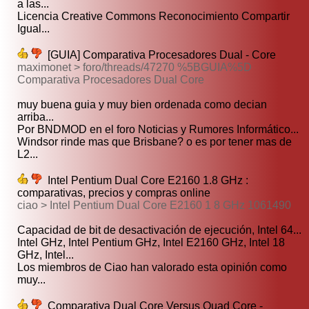
a las...
Licencia Creative Commons Reconocimiento Compartir
Igual...
[GUIA] Comparativa Procesadores Dual - Core
maximonet > foro/threads/47270 %5BGUIA%5D
Comparativa Procesadores Dual Core
muy buena guia y muy bien ordenada como decian
arriba...
Por BNDMOD en el foro Noticias y Rumores Informático...
Windsor rinde mas que Brisbane? o es por tener mas de
L2...
Intel Pentium Dual Core E2160 1.8 GHz :
comparativas, precios y compras online
ciao > Intel Pentium Dual Core E2160 1 8 GHz 1061490
Capacidad de bit de desactivación de ejecución, Intel 64...
Intel GHz, Intel Pentium GHz, Intel E2160 GHz, Intel 18
GHz, Intel...
Los miembros de Ciao han valorado esta opinión como
muy...
Comparativa Dual Core Versus Quad Core -