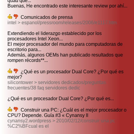
quad que...
Buenas, He encontrado este interesante review por ahí...
Comunicados de prensa
intel > espanol/pressroom/releases/2006/e1117.htm
Extendiendo el liderazgo establecido por los
procesadores Intel Xeon...
El mejor procesador del mundo para computadoras de
escritorio para...
Además, algunos OEMs han publicado resultados que
rompen récords**...
¿Qué es un procesador Dual Core? ¿Por qué es
mejor?
silicontower > servidores dedicados/preguntas
frecuentes/38 faq servidores dedic
¿Qué es un procesador Dual Core? ¿Por qué es...
Construir una PC: ¿Cuál es el mejor procesador o
CPU? Depende. Guía #3 « Cynansy II
cynansy2.wordpress > 2010/02/12/construir una pc
%C2%BFcual es el