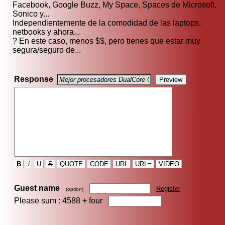
Facebook, Google Buzz, My Space, Spaces de Microsoft,
Sonico y...
Independientemente de la comodidad de las laptops,
netbooks y ahora...
? En este caso, menos $$, pero tienes que estar muy
segura/seguro de...
Response
B
i
U
S
QUOTE
CODE
URL
URL=
VIDEO
Guest name
Register
(option)
Please sum : 4588 +
four