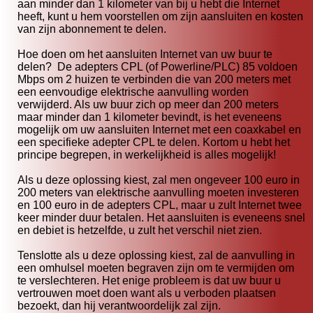
aan minder dan 1 kilometer van bij u hebt die Internet
heeft, kunt u hem voorstellen om zijn aansluiten en kosten
van zijn abonnement te delen.
Hoe doen om het aansluiten Internet van uw buur te
delen? De adepters CPL (of Powerline/PLC) 85 voldoen
Mbps om 2 huizen te verbinden die van 200 meters met
een eenvoudige elektrische aanvulling worden
verwijderd. Als uw buur zich op meer dan 200 meters
maar minder dan 1 kilometer bevindt, is het eveneens
mogelijk om uw aansluiten Internet met een coaxkabel en
een specifieke adepter CPL te delen. Kortom u hebt het
principe begrepen, in werkelijkheid is alles mogelijk!
Als u deze oplossing kiest, zal men ongeveer 100 euro in
200 meters van elektrische aanvulling moeten investeren
en 100 euro in de adepters CPL, maar u zult Internet twee
keer minder duur betalen. Het aansluiten is eveneens snel
en debiet is hetzelfde, u zult het verschil niet zien.
Tenslotte als u deze oplossing kiest, zal de aanvulling in
een omhulsel moeten begraven zijn om te vermijden om
te verslechteren. Het enige probleem is dat uw buur u
vertrouwen moet doen want als u verboden plaatsen
bezoekt, dan hij verantwoordelijk zal zijn.