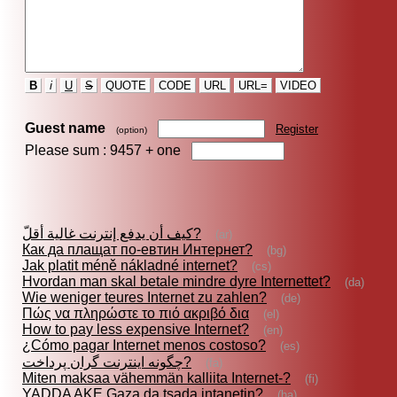
B
i
U
S
QUOTE
CODE
URL
URL=
VIDEO
Guest name
Register
(option)
Please sum : 9457 +
one
كيف أن يدفع إنترنت غالية أقلّ?
(ar)
Как да плащат по-евтин Интернет?
(bg)
Jak platit méně nákladné internet?
(cs)
Hvordan man skal betale mindre dyre Internettet?
(da)
Wie weniger teures Internet zu zahlen?
(de)
Πώς να πληρώστε το πιό ακριβό δια
(el)
How to pay less expensive Internet?
(en)
¿Cómo pagar Internet menos costoso?
(es)
چگونه اينترنت گران پرداخت?
(fa)
Miten maksaa vähemmän kalliita Internet-?
(fi)
YADDA AKE Gaza da tsada intanetin?
(ha)