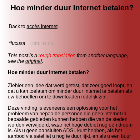
Hoe minder duur Internet betalen?
Back to
accès internet
.
*lucusa
(2010-04-10)
This post is a
rough translation
from another language,
see the
original
.
Hoe minder duur Internet betalen?
Ziehier een idee dat werd getest, dat zeer goed loopt, en
dat u kan toelaten om minder duur Internet te betalen als
uw behoeften om te downloaden redelijk zijn.
Deze vinding is eveneens een oplossing voor het
probleem van bepaalde personen die geen Internet in
bepaalde gebieden kunnen hebben die van de steden
worden verwijderd, waar het hoge debiet nog een droom
is. Als u geen aansluiten ADSL kunt hebben, als het
aanbod via satelliet u nog te duur lijkt, en als u een buur