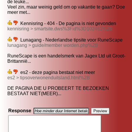
de leuke...
Veel zin, maar weinig geld om op vakantie te gaan? Doe
meer met...
Kennisring - 404 - De pagina is niet gevonden
kennisring > smartsite.dws%3Fid%3D102462%2B
Lunagang - Nederlandse tipsite voor RuneScape
lunagang > guide/member worden.php%2B
RuneScape is een handelsmerk van Jagex Ltd uit Groot-
Brittannië...
es2 - deze pagina bestaat niet meer
es2 > tipsoverwonenduitsland.html%2B
DE PAGINA DIE U PROBEERT TE BEZOEKEN
BESTAAT NIET(MEER)...
Response