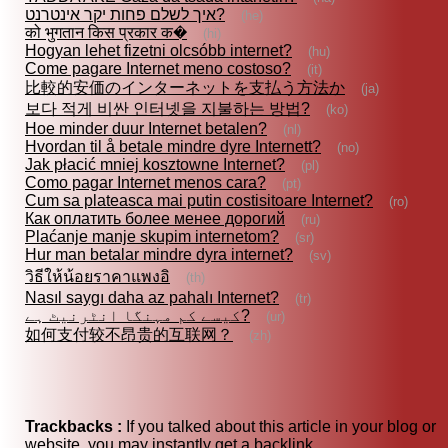
איך לשלם פחות יקר אינטרנט?
(he)
को भुगतान किस प्रकार क�
(hi)
Hogyan lehet fizetni olcsóbb internet?
(hu)
Come pagare Internet meno costoso?
(it)
比較的安価のインターネットを支払う方法か
(ja)
보다 적게 비싼 인터넷을 지불하는 방법?
(ko)
Hoe minder duur Internet betalen?
(nl)
Hvordan til å betale mindre dyre Internett?
(no)
Jak płacić mniej kosztowne Internet?
(pl)
Como pagar Internet menos cara?
(pt)
Cum sa plateasca mai putin costisitoare Internet?
(ro)
Как оплатить более менее дорогий
(ru)
Plaćanje manje skupim internetom?
(sr)
Hur man betalar mindre dyra internet?
(sv)
วิธีให้น้อยราคาแพงอิ
(th)
Nasıl saygı daha az pahalı Internet?
(tr)
کیسے کم مہنگا انٹرنیٹ ہے?
(ur)
如何支付较不昂贵的互联网？
(zh)
Trackbacks :
If you talked about this article in your blog or
website, you may instantly get a backlink