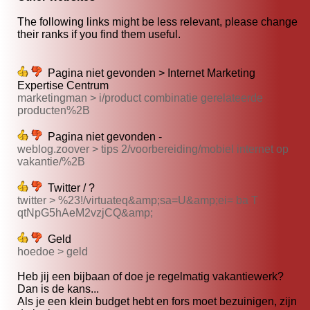
The following links might be less relevant, please change
their ranks if you find them useful.
Pagina niet gevonden > Internet Marketing
Expertise Centrum
marketingman > i/product combinatie gerelateerde
producten%2B
Pagina niet gevonden -
weblog.zoover > tips 2/voorbereiding/mobiel internet op
vakantie/%2B
Twitter / ?
twitter > %23!/virtuateq&amp;sa=U&amp;ei= ba T
qtNpG5hAeM2vzjCQ&amp;
Geld
hoedoe > geld
Heb jij een bijbaan of doe je regelmatig vakantiewerk?
Dan is de kans...
Als je een klein budget hebt en fors moet bezuinigen, zijn