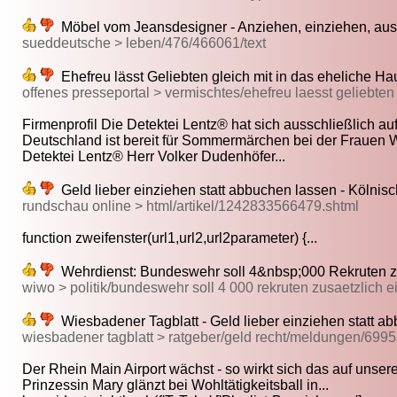
Möbel vom Jeansdesigner - Anziehen, einziehen, ausz
sueddeutsche > leben/476/466061/text
Ehefreu lässt Geliebten gleich mit in das eheliche Ha
offenes presseportal > vermischtes/ehefreu laesst geliebten 
Firmenprofil Die Detektei Lentz® hat sich ausschließlich auf 
Deutschland ist bereit für Sommermärchen bei der Frauen 
Detektei Lentz® Herr Volker Dudenhöfer...
Geld lieber einziehen statt abbuchen lassen - Kölni
rundschau online > html/artikel/1242833566479.shtml
function zweifenster(url1,url2,url2parameter) {...
Wehrdienst: Bundeswehr soll 4&nbsp;000 Rekruten zu
wiwo > politik/bundeswehr soll 4 000 rekruten zusaetzlich 
Wiesbadener Tagblatt - Geld lieber einziehen statt a
wiesbadener tagblatt > ratgeber/geld recht/meldungen/699
Der Rhein Main Airport wächst - so wirkt sich das auf unsere
Prinzessin Mary glänzt bei Wohltätigkeitsball in...