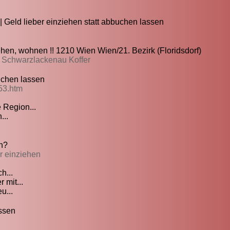
Geld lieber einziehen statt abbuchen lassen
hen, wohnen !! 1210 Wien Wien/21. Bezirk (Floridsdorf)
n Schwarzlackenau Koffer
uchen lassen
53.htm
 Region...
...
n?
r einziehen
h...
 mit...
u...
assen