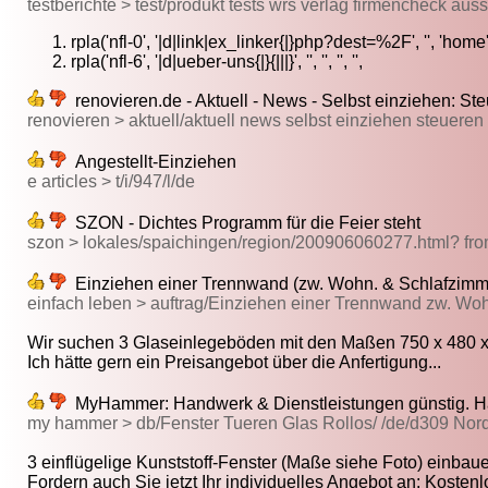
testberichte > test/produkt tests wrs verlag firmencheck au
rpla('nfl-0', '|d|link|ex_linker{|}php?dest=%2F', '', 'home', '
rpla('nfl-6', '|d|ueber-uns{|}{|||}', '', '', '', '',
renovieren.de - Aktuell - News - Selbst einziehen: St
renovieren > aktuell/aktuell news selbst einziehen steuere
Angestellt-Einziehen
e articles > t/i/947/l/de
SZON - Dichtes Programm für die Feier steht
szon > lokales/spaichingen/region/200906060277.html? fr
Einziehen einer Trennwand (zw. Wohn. & Schlafzimme 
einfach leben > auftrag/Einziehen einer Trennwand zw. W
Wir suchen 3 Glaseinlegeböden mit den Maßen 750 x 480 x 
Ich hätte gern ein Preisangebot über die Anfertigung...
MyHammer: Handwerk & Dienstleistungen günstig. Han
my hammer > db/Fenster Tueren Glas Rollos/ /de/d309 Nor
3 einflügelige Kunststoff-Fenster (Maße siehe Foto) einbauen
Fordern auch Sie jetzt Ihr individuelles Angebot an: Kostenl