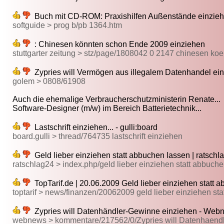
Buch mit CD-ROM: Praxishilfen Außenstände einziehe
softguide > prog b/pb 1364.htm
: Chinesen könnten schon Ende 2009 einziehen
stuttgarter zeitung > stz/page/1808042 0 2147 chinesen k
Zypries will Vermögen aus illegalem Datenhandel ei
golem > 0808/61908
Auch die ehemalige Verbraucherschutzministerin Renate...
Software-Designer (m/w) im Bereich Batterietechnik...
Lastschrift einziehen... - gulli:board
board.gulli > thread/764735 lastschrift einziehen
Geld lieber einziehen statt abbuchen lassen | ratsch
ratschlag24 > index.php/geld lieber einziehen statt abbuc
TopTarif.de | 20.06.2009 Geld lieber einziehen statt 
toptarif > news/finanzen/20062009 geld lieber einziehen st
Zypries will Datenhändler-Gewinne einziehen - Web
webnews > kommentare/217562/0/Zypries will Datenhaend