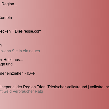
 Region...
Kordeln
hrecken « DiePresse.com
n
n wenn Sie in ein neues
r Holzhaus...
ge und...
er einziehen - IOFF
eportal der Region Trier | Trierischer Volksfreund | volksfreund
ht Geld Verbraucher Ratg
m