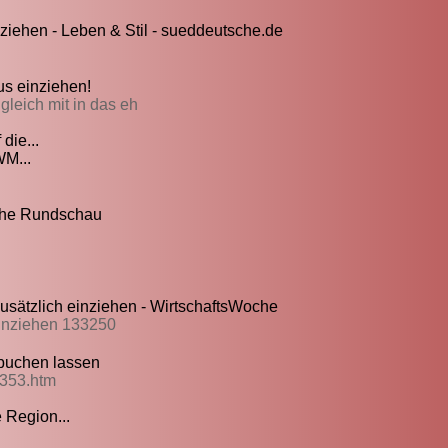
iehen - Leben & Stil - sueddeutsche.de
us einziehen!
gleich mit in das eh
die...
WM...
sche Rundschau
sätzlich einziehen - WirtschaftsWoche
einziehen 133250
bbuchen lassen
5353.htm
 Region...