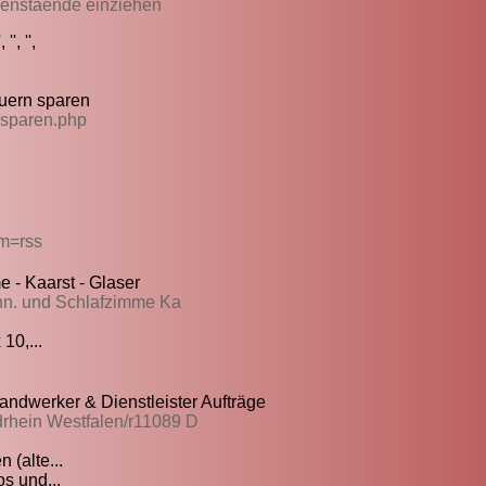
ssenstaende einziehen
', '',
euern sparen
n sparen.php
om=rss
- Kaarst - Glaser
ohn. und Schlafzimme Ka
10,...
dwerker & Dienstleister Aufträge
drhein Westfalen/r11089 D
 (alte...
os und...