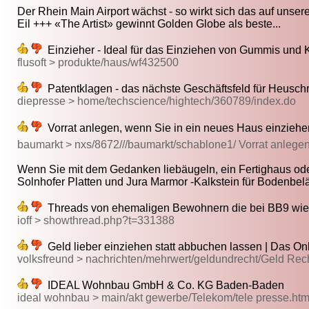
Der Rhein Main Airport wächst - so wirkt sich das auf unsere
Eil +++ «The Artist» gewinnt Golden Globe als beste...
Einzieher - Ideal für das Einziehen von Gummis und 
flusoft > produkte/haus/wf432500
Patentklagen - das nächste Geschäftsfeld für Heusc
diepresse > home/techscience/hightech/360789/index.do
Vorrat anlegen, wenn Sie in ein neues Haus einziehe
baumarkt > nxs/8672///baumarkt/schablone1/ Vorrat anlege
Wenn Sie mit dem Gedanken liebäugeln, ein Fertighaus ode
Solnhofer Platten und Jura Marmor -Kalkstein für Bodenbelä
Threads von ehemaligen Bewohnern die bei BB9 wied
ioff > showthread.php?t=331388
Geld lieber einziehen statt abbuchen lassen | Das Onlin
volksfreund > nachrichten/mehrwert/geldundrecht/Geld Rec
IDEAL Wohnbau GmbH & Co. KG Baden-Baden
ideal wohnbau > main/akt gewerbe/Telekom/tele presse.ht