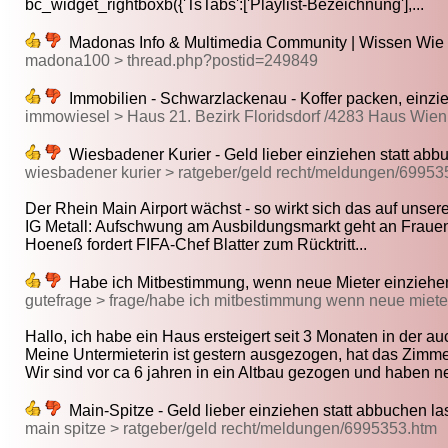
bc_widget_rightboxb({'TsTabs':['Playlist-Bezeichnung'],...
Madonas Info & Multimedia Community | Wissen Wie | 
madona100 > thread.php?postid=249849
Immobilien - Schwarzlackenau - Koffer packen, einzie
immowiesel > Haus 21. Bezirk Floridsdorf /4283 Haus Wie
Wiesbadener Kurier - Geld lieber einziehen statt abb
wiesbadener kurier > ratgeber/geld recht/meldungen/69953
Der Rhein Main Airport wächst - so wirkt sich das auf unsere
IG Metall: Aufschwung am Ausbildungsmarkt geht an Frauen
Hoeneß fordert FIFA-Chef Blatter zum Rücktritt...
Habe ich Mitbestimmung, wenn neue Mieter einziehe
gutefrage > frage/habe ich mitbestimmung wenn neue miete
Hallo, ich habe ein Haus ersteigert seit 3 Monaten in der auc
Meine Untermieterin ist gestern ausgezogen, hat das Zimmer
Wir sind vor ca 6 jahren in ein Altbau gezogen und haben ne
Main-Spitze - Geld lieber einziehen statt abbuchen l
main spitze > ratgeber/geld recht/meldungen/6995353.htm