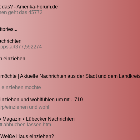
t das? - Amerika-Forum.de
ssen geht das 45772
ories...
achrichten
tipps;art377,592274
n einziehen
öchte | Aktuelle Nachrichten aus der Stadt und dem Landkreis
ag einziehen mochte
inziehen und wohlfühlen um mtl.  710
/rp/einziehen und wohl
• Magazin • Lübecker Nachrichten
att abbuchen lassen.htm
s Weiße Haus einziehen?