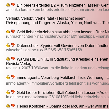
Ein bereits erteiltes E2 Visum einziehen lassen? Geh
amerika forum > ein bereits erteiltes e2 visum einziehen la
Verliebt, Verlobt, Verheiratet - Heirat mit einem...
Reiseplanung und Fragen zu Alaska, Yukon, Northwest Territ
Geld lieber einziehen statt abbuchen lassen | Ruhr N
ruhrnachrichten > nachrichten/wirtschaft/finanztipps/Finanz
Datenschutz: Zypries will Gewinne von Datenhändler
wirtschaft.t online > c/15/96/51/58/15965158
Warum DIE LINKE in Stadtrat und Kreistag einziehen m
Revista Verlag
revista > 2007/10/30/warum die linke in stadtrat und kreist
immo-agent :: Vorarlberg-Feldkirch-Tisis Wohnung - E
immo agent > immobilien/vorarlberg feldkirch tisis wohnung
Geld Lieber Einziehen Statt Abbuchen Lassen • Auto 
ln online > magazin/auto/2610810/Geld lieber einziehen st
Helles Köpfchen - Obama oder McCain - wer wird in