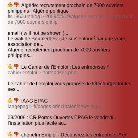
Algérie: recrutement prochain de 7000 ouvriers
philippins · Algérie-politique
ffs1963.unblog > 2009/04/19/algerie recrutement prochain
de 7000 ouvriers philip
email ( will not be shown )...
Le wali de Boumerdes: «Je suis entouré par une vraie
association de...
Algérie: recrutement prochain de 7000 ouvriers
philippins...
Le Cahier de l'Emploi : Les entreprises *
cahier emploi > entreprises.php
Le cahier de l’emploi vous propose de télécharger toutes
ses...
IAAG EPAG
iaagepag > fr/pages principales/news.aspx
08/2008 : CR Portes Ouvertes EPAG le vendredi...
l'installation plus facile au...
cheriefm Emploi - Découvrez les entreprises * en