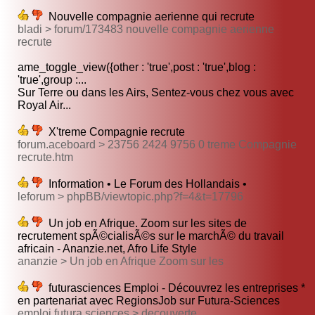
Nouvelle compagnie aerienne qui recrute
bladi > forum/173483 nouvelle compagnie aerienne
recrute
ame_toggle_view({other : 'true',post : 'true',blog :
'true',group :...
Sur Terre ou dans les Airs, Sentez-vous chez vous avec
Royal Air...
X'treme Compagnie recrute
forum.aceboard > 23756 2424 9756 0 treme Compagnie
recrute.htm
Information • Le Forum des Hollandais •
leforum > phpBB/viewtopic.php?f=4&t=17796
Un job en Afrique. Zoom sur les sites de
recrutement spÃ©cialisÃ©s sur le marchÃ© du travail
africain - Ananzie.net, Afro Life Style
ananzie > Un job en Afrique Zoom sur les
futurasciences Emploi - Découvrez les entreprises *
en partenariat avec RegionsJob sur Futura-Sciences
emploi.futura sciences > decouverte