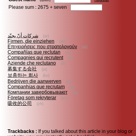
(option)
Please sum : 2675 +
seven
شركات أنّ يجنّد
(ar)
Firmen, die einziehen
(de)
Επιχειρήσεις που στρατολογούν
(el)
Compañías que reclutan
(es)
Compagnies qui recrutent
(fr)
Aziende che reclutano
(it)
募集する会社
(ja)
보충하는 회사
(ko)
Bedrijven die aanwerven
(nl)
Companhias que recrutam
(pt)
Компании завербовывают
(ru)
Företag som rekryterar
(sv)
吸收的公司
(zh)
Trackbacks :
If you talked about this article in your blog or