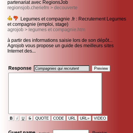
partenariat avec RegionsJob
regionsjob.cheriefm > decouverte
Legumes et compagnie .fr : Recrutement Legumes
et compagnie (emploi, stage)
agrojob > legumes et compagnie.htm
à partir des informations saisie lors de son dépôt...
Agrojob vous propose un guide des meilleurs sites
Internet des...
Response
B
i
U
S
QUOTE
CODE
URL
URL=
VIDEO
Guest name
Register