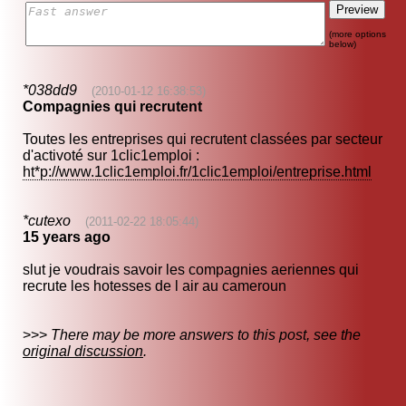
(more options
below)
*038dd9
(2010-01-12 16:38:53)
Compagnies qui recrutent
Toutes les entreprises qui recrutent classées par secteur
d'activoté sur 1clic1emploi :
ht*p://www.1clic1emploi.fr/1clic1emploi/entreprise.html
*cutexo
(2011-02-22 18:05:44)
15 years ago
slut je voudrais savoir les compagnies aeriennes qui
recrute les hotesses de l air au cameroun
>>>
There may be more answers to this post, see the
original discussion
.