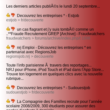
Les derniers articles publiÃ©s le lundi 20 septembre...
Decouvrez les entreprises * - Estjob
estjob > fr/decouverte
un cas flagrant et j'y suis tombÃ© comme un
..**Fraude Recrutement GREP [Archive] - Fraudwatchers
fraudwatchers > forums/archive/index.php/t 1698
nrj Emploi - Découvrez les entreprises * en
partenariat avec RegionsJob
regionsjob.nrj > decouverte
Toute l'info parisienne Ã travers des reportages...
NRJ pour iPhone, iPod Touch et iPad dans l'App Store...
Trouve ton logement en quelques clics avec la nouvelle
rubrique...
Decouvrez les entreprises * - Sudouestjob
sudouestjob > fr/decouverte
La Compagnie des Familles recrute pour l’année
scolaire 2008/2009, 300 étudiants pour assurer des