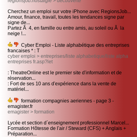
regionsjob.nostalgie > decouverte
Cherchez un emploi sur votre iPhone avec RegionsJob...
Amour, finance, travail, toutes les tendances signe par
signe de...
Partez Ã 4, en famille ou entre amis, au soleil ou Ã la
neige !...
Cyber Emploi - Liste alphabétique des entreprises
francaises * : T
cyber emploi > entreprises/liste alphabetique/liste alpha
entreprises fr.asp?let
: TheatreOnline est le premier site d'information et de
réservation...
: Fort de ses 10 ans d'expérience dans la vente de
matériel...
formation compagnies aeriennes - page 3 -
emagister.fr
emagister > formation
Lycée et section d´enseignement professionnel Marcel...
Formation Hôtesse de l'air / Steward (CFS) + Anglais +
Préparation...