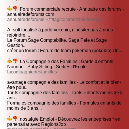
Forum commerciale recrute - Annuaire des forums -
annuairedeforums.com
annuairedeforums > fr/tag/commerciale/recrute
Airsoft localisé à porto-vecchio, n'hésiter pas à nous
rejoindre,...
Le Forum Sage Comptabilite, Sage Paie et Sage
Gestion...
créer un forum : Forum de team pokemon (pokebip) On...
La Compagnie des Familles : Garde d'enfants -
Nounou - Baby Sitting - Sorties d'Ecole
lacompagniedesfamilles
avantage compagnie des familles - Le confort et le bien-
être pour...
Tarifs compagnie des familles - Tarifs Enfants moins de 3
ans -...
Formules compagnie des familles - Formules enfants de
moins de 3 ans...
nostalgie Emploi - Découvrez les entreprises * en
partenariat avec RegionsJob