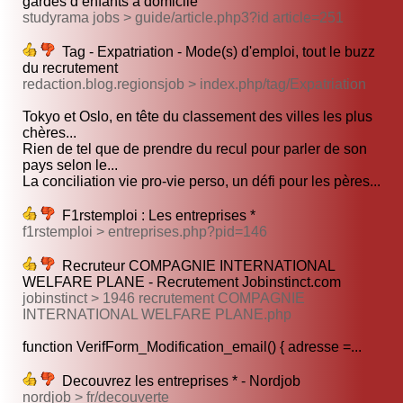
gardes d’enfants à domicile
studyrama jobs > guide/article.php3?id article=251
Tag - Expatriation - Mode(s) d'emploi, tout le buzz
du recrutement
redaction.blog.regionsjob > index.php/tag/Expatriation
Tokyo et Oslo, en tête du classement des villes les plus
chères...
Rien de tel que de prendre du recul pour parler de son
pays selon le...
La conciliation vie pro-vie perso, un défi pour les pères...
F1rstemploi : Les entreprises *
f1rstemploi > entreprises.php?pid=146
Recruteur COMPAGNIE INTERNATIONAL
WELFARE PLANE - Recrutement Jobinstinct.com
jobinstinct > 1946 recrutement COMPAGNIE
INTERNATIONAL WELFARE PLANE.php
function VerifForm_Modification_email() { adresse =...
Decouvrez les entreprises * - Nordjob
nordjob > fr/decouverte