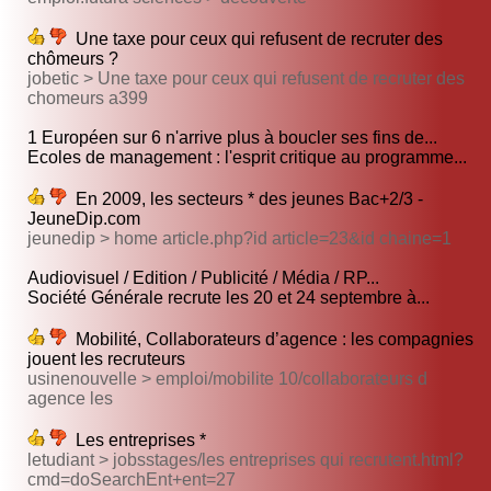
Une taxe pour ceux qui refusent de recruter des
chômeurs ?
jobetic > Une taxe pour ceux qui refusent de recruter des
chomeurs a399
1 Européen sur 6 n'arrive plus à boucler ses fins de...
Ecoles de management : l'esprit critique au programme...
En 2009, les secteurs * des jeunes Bac+2/3 -
JeuneDip.com
jeunedip > home article.php?id article=23&id chaine=1
Audiovisuel / Edition / Publicité / Média / RP...
Société Générale recrute les 20 et 24 septembre à...
Mobilité, Collaborateurs d’agence : les compagnies
jouent les recruteurs
usinenouvelle > emploi/mobilite 10/collaborateurs d
agence les
Les entreprises *
letudiant > jobsstages/les entreprises qui recrutent.html?
cmd=doSearchEnt+ent=27