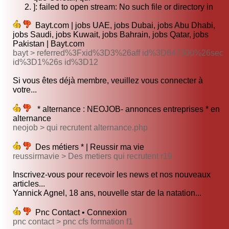
]: failed to open stream: No such file or directory in
Bayt.com | jobs UAE, jobs Dubai, jobs Abu Dhabi,
jobs Saudi, jobs Kuwait, jobs Bahrain, jobs Qatar, jobs
Pakistan | Bayt.com
bayt > referred%3Fxid%3D3%26aff id%3D647300%26sec
id%3D1%26s id%3D12
Si vous êtes déjà membre, veuillez vous connecter à
votre...
* alternance : NEOJOB- annonces entreprises * en
alternance
neojob > qui recrutent alternance.php
Des métiers * | Reussir ma vie
reussirmavie > Des metiers qui recrutent r19
Inscrivez-vous pour recevoir les news et nos nouveaux
articles...
Yannick Agnel, 18 ans, nouvelle star de la natation...
Pnc Contact • Connexion
pnc contact > pnc cfs formation f1