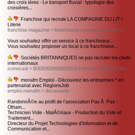
des crois ières - Le transport fluvial : typologie des
croisières...
Franchise qui recrute LA COMPAGNIE DU LIT /
Literie
franchise magazine > franchise/la compagnie du lit 521
Vous souhaitez offrir un service à ce franchiseur...
Vous souhaitez proposer un local à ce franchiseur...
Sociétés BRITANNIQUES ne pas recruter les chefs
internationaux
iconocast > B000000000000013 French/C1/News1.htm
monafm Emploi - Découvrez les entreprises * en
partenariat avec RegionsJob
emploi.monafm > decouverte
RandonnÃ©e au profit de l'association Pas Ã Pas -
Olhain...
Technicien Vide - MatÃ©riaux - Production du Vide et
Traitement...
Directeur du Projet Technologies d'Information et de
Communication et...