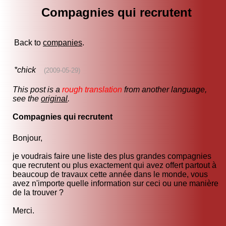
Compagnies qui recrutent
Back to
companies
.
*chick
(2009-05-29)
This post is a
rough translation
from another language,
see the
original
.
Compagnies qui recrutent
Bonjour,
je voudrais faire une liste des plus grandes compagnies
que recrutent ou plus exactement qui avez offert partout à
beaucoup de travaux cette année dans le monde, vous
avez n'importe quelle information sur ceci ou une manière
de la trouver ?
Merci.