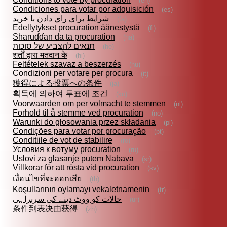
(en)
Condiciones para votar por adquisición
(es)
شرايط براي راي دادن با خريد
(fa)
Edellytykset procuration äänestystä
(fi)
Sharuɗɗan da ta procuration
(ha)
תנאים להצביע של סוכות
(he)
शर्तों द्वारा मतदान के
(hi)
Feltételek szavaz a beszerzés
(hu)
Condizioni per votare per procura
(it)
獲得による投票への条件
(ja)
획득에 의하여 투표에 조건
(ko)
Voorwaarden om per volmacht te stemmen
(nl)
Forhold til å stemme ved procuration
(no)
Warunki do głosowania przez składania
(pl)
Condições para votar por procuração
(pt)
Conditiile de vot de stabilire
(ro)
Условия к вотуму procuration
(ru)
Uslovi za glasanje putem Nabava
(sr)
Villkorar för att rösta vid procuration
(sv)
เงื่อนไขที่จะออกเสีย
(th)
Koşullarının oylamayı vekaletnamenin
(tr)
حالات کو ووٹ دینے کی سربراہی
(ur)
条件到表决由获得
(zh)