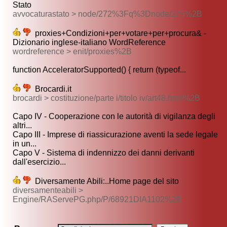
Stato
avvocaturastato > node/272%3Fq%3Dnode/275%2B
proxies+Condizioni+per+votare+per+procura& -
Dizionario inglese-italiano WordReference
wordreference > enit/proxies%2B
function AcceleratorSupported() { return (typeof...
Brocardi.it
brocardi > costituzione/parte i/titolo iv/art48.html%2B
Capo IV - Cooperazione con le autorità di vigilanza degli
altri...
Capo III - Imprese di riassicurazione aventi la sede legale
in un...
Capo V - Sistema di indennizzo dei danni derivanti
dall'esercizio...
Diversamente Abili:..Home page del sito
diversamenteabili >
Engine/RAServePG.php/P/68921DIA1102%2B