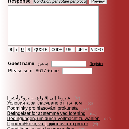
Response
B
i
U
S
QUOTE
CODE
URL
URL=
VIDEO
Guest name
Register
(option)
Please sum : 8617 +
one
شروط إلى إقتراع ب [بروكرأيشن]
(ar)
Условията за гласуване от пълном
(bg)
Podmínky pro hlasování prokurista
(cs)
Betingelser for at stemme ved forening
(da)
Bedingungen, um durch Vollmacht zu wählen
(de)
Προϋποθέσεις να ψηφίσουν από procur
(el)
Conditions to vote by procuration