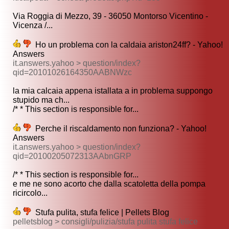
Via Roggia di Mezzo, 39 - 36050 Montorso Vicentino -
Vicenza /...
Ho un problema con la caldaia ariston24ff? - Yahoo!
Answers
it.answers.yahoo > question/index?
qid=20101026164350AABNWzc
la mia calcaia appena istallata a in problema suppongo
stupido ma ch...
/* * This section is responsible for...
Perche il riscaldamento non funziona? - Yahoo!
Answers
it.answers.yahoo > question/index?
qid=20100205072313AAbnGRP
/* * This section is responsible for...
e me ne sono acorto che dalla scatoletta della pompa
ricircolo...
Stufa pulita, stufa felice | Pellets Blog
pelletsblog > consigli/pulizia/stufa pulita stufa felice