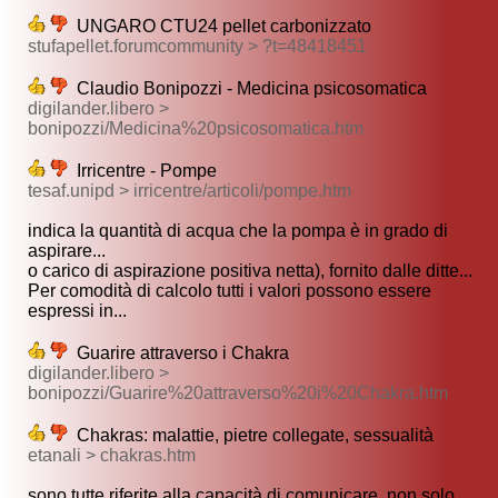
UNGARO CTU24 pellet carbonizzato
stufapellet.forumcommunity > ?t=48418451
Claudio Bonipozzi - Medicina psicosomatica
digilander.libero >
bonipozzi/Medicina%20psicosomatica.htm
Irricentre - Pompe
tesaf.unipd > irricentre/articoli/pompe.htm
indica la quantità di acqua che la pompa è in grado di
aspirare...
o carico di aspirazione positiva netta), fornito dalle ditte...
Per comodità di calcolo tutti i valori possono essere
espressi in...
Guarire attraverso i Chakra
digilander.libero >
bonipozzi/Guarire%20attraverso%20i%20Chakra.htm
Chakras: malattie, pietre collegate, sessualità
etanali > chakras.htm
sono tutte riferite alla capacità di comunicare, non solo...