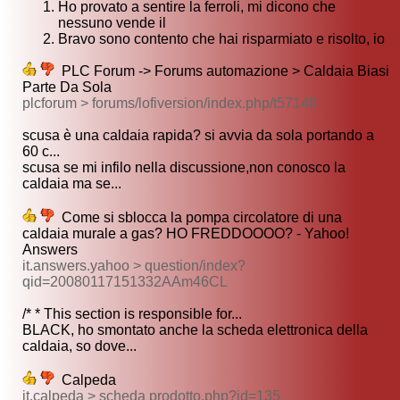
Ho provato a sentire la ferroli, mi dicono che
nessuno vende il
Bravo sono contento che hai risparmiato e risolto, io
PLC Forum -> Forums automazione > Caldaia Biasi
Parte Da Sola
plcforum > forums/lofiversion/index.php/t57148
scusa è una caldaia rapida? si avvia da sola portando a
60 c...
scusa se mi infilo nella discussione,non conosco la
caldaia ma se...
Come si sblocca la pompa circolatore di una
caldaia murale a gas? HO FREDDOOOO? - Yahoo!
Answers
it.answers.yahoo > question/index?
qid=20080117151332AAm46CL
/* * This section is responsible for...
BLACK, ho smontato anche la scheda elettronica della
caldaia, so dove...
Calpeda
it.calpeda > scheda prodotto.php?id=135