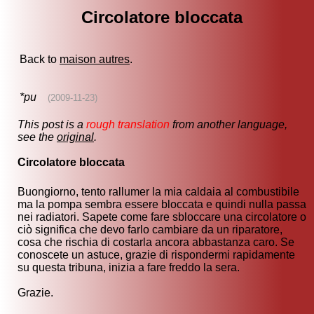
Circolatore bloccata
Back to
maison autres
.
*pu
(2009-11-23)
This post is a
rough translation
from another language,
see the
original
.
Circolatore bloccata
Buongiorno, tento rallumer la mia caldaia al combustibile
ma la pompa sembra essere bloccata e quindi nulla passa
nei radiatori. Sapete come fare sbloccare una circolatore o
ciò significa che devo farlo cambiare da un riparatore,
cosa che rischia di costarla ancora abbastanza caro. Se
conoscete un astuce, grazie di rispondermi rapidamente
su questa tribuna, inizia a fare freddo la sera.
Grazie.