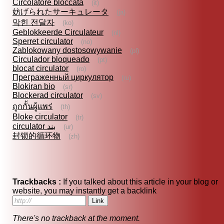
Circolatore bloccata
(it)
妨げられたサーキュレータ
(ja)
막힌 전달자
(ko)
Geblokkeerde Circulateur
(nl)
Sperret circulator
(no)
Zablokowany dostosowywanie
(pl)
Circulador bloqueado
(pt)
blocat circulator
(ro)
Преграженный циркулятор
(ru)
Blokiran bio
(sr)
Blockerad circulator
(sv)
ถูกกั้นผู้แพร่
(th)
Bloke circulator
(tr)
circulator بند
(ur)
封锁的循环物
(zh)
Trackbacks :
If you talked about this article in your blog or
website, you may instantly get a backlink
There's no trackback at the moment.