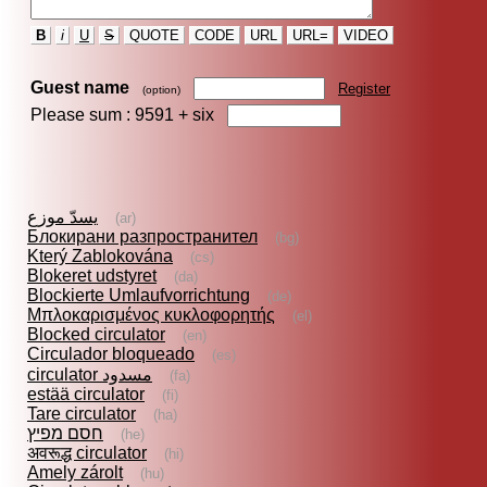
B
i
U
S
QUOTE
CODE
URL
URL=
VIDEO
Guest name
Register
(option)
Please sum : 9591 +
six
يسدّ موزع
(ar)
Блокирани разпространител
(bg)
Který Zablokována
(cs)
Blokeret udstyret
(da)
Blockierte Umlaufvorrichtung
(de)
Μπλοκαρισμένος κυκλοφορητής
(el)
Blocked circulator
(en)
Circulador bloqueado
(es)
circulator مسدود
(fa)
estää circulator
(fi)
Tare circulator
(ha)
חסם מפיץ
(he)
अवरूद्ध circulator
(hi)
Amely zárolt
(hu)