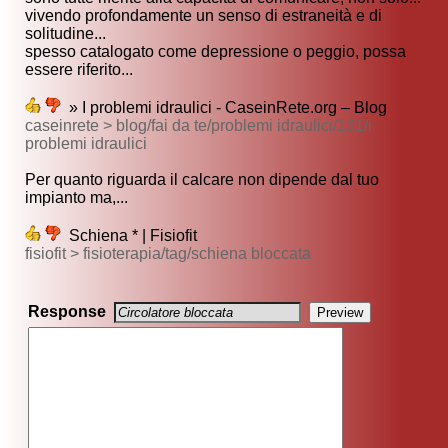
vivendo profondamente un senso di estraneità e di
solitudine...
spesso catalogato come depressione o peggio, possa
essere riferito...
» I problemi idraulici - CaseinRete.org – Blog
caseinrete > blog/fai da te/problemi idraulici/131/i
problemi idraulici
Per quanto riguarda il calcare non dipende dal tuo
impianto ma,...
Schiena * | Fisiofit
fisiofit > fisioterapia/tag/schiena bloccata
Response