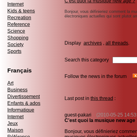
C'est quoi la musique new age ?
Internet
Kids & teens
Bonjour, vous définieriez comment la m
électroniques actuelles qui sont plutot 
Recreation
Reference
Science
Shopping
Display
archives
,
all threads
Society
Sports
Search this category
Français
Follow the news in the forum
Art
Business
Divertissement
Last post in
this thread
:
Enfants & ados
Informatique
guest-pakari
(2010-05-25 14:53
Internet
C'est quoi la musique new age
Jeux
Maison
Bonjour, vous définieriez commen
Référence
musiques électroniques actuelle