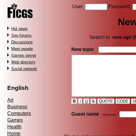
User
Password
New
Hot news
Seo forums
Search in
new age (f
Discussions
Meet people
New topic
Games server
Web directory
Social network
English
Art
B
i
U
S
QUOTE
CODE
U
Business
Computers
Guest name
(optional)
Games
Health
Home