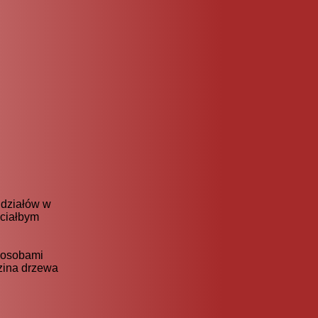
ddziałów w
hciałbym
y osobami
dzina drzewa