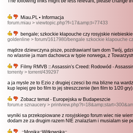
The following links might be less relevant, please change the
Miau.PL • Informacja
forum.miau > viewtopic.php?f=17&amp;t=77433
bengale; szkockie kłapouche czy rosyjskie niebieskie 
goldenline > forum/1617980/bengale szkockie klapouche czy
mądrze dziewczyna pisze, pozdrawiam! tam dom Twój, gdzie
no wlasnie ja mam dachowca w typie norwega, z Towarzystw
Filmy RMVB :: Assassin's Creed: Rodowód - Assassin
torrenty > torrent/439297
a ja mysle ze to Ezio z drugiej czesci bo ma blizne na wardze
kup lepiej gre bo film to jej streszczenie (ten film to 1/20 gry).
Zobacz temat - Europejska w Budapeszcie
forum.e sznaucery > printview.php?t=18&amp;start=300&
wyniki sa przekopiowane z rosyjskiego forum wiec nie wiem 
dodam ze za drugim razem NIE znalazlam i musialam sie po
.::Monika::Witkowska::.