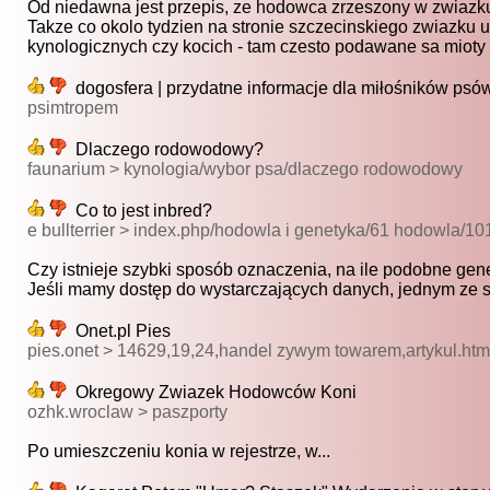
Od niedawna jest przepis, ze hodowca zrzeszony w zwiazku
Takze co okolo tydzien na stronie szczecinskiego zwiazku u
kynologicznych czy kocich - tam czesto podawane sa mioty s
dogosfera | przydatne informacje dla miłośników psó
psimtropem
Dlaczego rodowodowy?
faunarium > kynologia/wybor psa/dlaczego rodowodowy
Co to jest inbred?
e bullterrier > index.php/hodowla i genetyka/61 hodowla/10
Czy istnieje szybki sposób oznaczenia, na ile podobne gene
Jeśli mamy dostęp do wystarczających danych, jednym ze 
Onet.pl Pies
pies.onet > 14629,19,24,handel zywym towarem,artykul.htm
Okregowy Zwiazek Hodowców Koni
ozhk.wroclaw > paszporty
Po umieszczeniu konia w rejestrze, w...