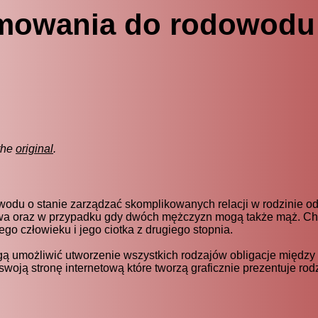
amowania do rodowodu
the
original
.
odu o stanie zarządzać skomplikowanych relacji w rodzinie o
rawa oraz w przypadku gdy dwóch mężczyzn mogą także mąż. C
o człowieku i jego ciotka z drugiego stopnia.
gą umożliwić utworzenie wszystkich rodzajów obligacje międz
oją stronę internetową które tworzą graficznie prezentuje ro