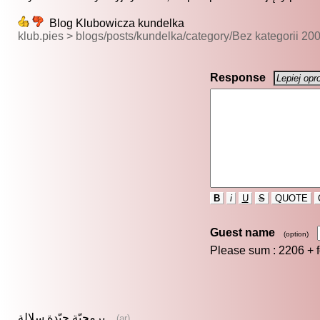
Blog Klubowicza kundelka
klub.pies > blogs/posts/kundelka/category/Bez kategorii 20
Response
B
i
U
S
QUOTE
Guest name
(option)
Please sum : 2206 +
برمجيّة جيّدة سلالة
(ar)