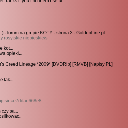
ir ranks if you find them useful.
:) - forum na grupie KOTY - strona 3 - GoldenLine.pl
 rosyjskie niebieskie/s
 kot...
a opieki...
's Creed Lineage *2009* [DVDRip] [RMVB] [Napisy PL]
 tak...
..
amp;sid=e7ddae668e8
czy sa...
silkowac...