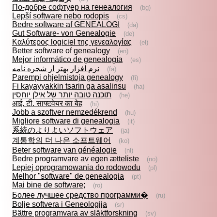
По-добре софтуер на генеалогия
(bg)
Lepší software nebo rodopis
(cs)
Bedre software af GENEALOGI
(da)
Gut Software- von Genealogie
(de)
Καλύτερος logiciel της γενεαλογίας
(el)
Better software of genealogy
(en)
Mejor informático de genealogía
(es)
نرم افزار بهتر از شجره نامه
(fa)
Parempi ohjelmistoja genealogy
(fi)
Fi kayayyakkin tsarin ga asalinsu
(ha)
תוכנה טובה יותר של אילן יוחסין
(he)
आई. टी. साफ्टवेयर का बेह
(hi)
Jobb a szoftver nemzedékrend
(hu)
Migliore software di genealogia
(it)
系統のよりよいソフトウェア
(ja)
계통학의 더 나은 소프트웨어
(ko)
Beter software van généalogie
(nl)
Bedre programvare av egen ætteliste
(no)
Lepiej oprogramowania do rodowodu
(pl)
Melhor "software" de genealogia
(pt)
Mai bine de software;
(ro)
Более лучшее средство программи�
(ru)
Bolje softvera i Geneologija
(sr)
Bättre programvara av släktforskning
(sv)