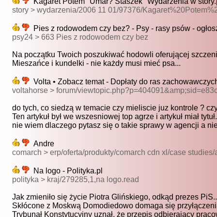
Kagaret Potem "Umar? Staszek" Wydarzenia w story.
story > wydarzenia/2006 11 01/97376/Kagaret%20Pot
Pies z rodowodem czy bez? - Psy - rasy psów - ogłos
psy24 > 663 Pies z rodowodem czy bez
Na początku Twoich poszukiwać hodowli oferującej szczenię
Mieszańce i kundelki - nie każdy musi mieć psa...
Volta • Zobacz temat - Dopłaty do ras zachowawczych
voltahorse > forum/viewtopic.php?p=404091&amp;sid=e8
do tych, co siedzą w temacie czy mieliscie juz kontrole ? czy.
Ten artykuł był we wszesniowej top agrze i artykuł miał tytuł.
nie wiem dlaczego pytasz się o takie sprawy w agencji a nie
Andre
comarch > erp/oferta/produkty/comarch cdn xl/case studies/
Na logo - Polityka.pl
polityka > kraj/279285,1,na logo.read
Jak zmieniło się życie Piotra Glińskiego, odkąd prezes PiS..
Skłócone z Moskwą Domodiedowo domaga się przyłączenia
Trybunał Konstytucyjny uznał, że przepis odbierający praco