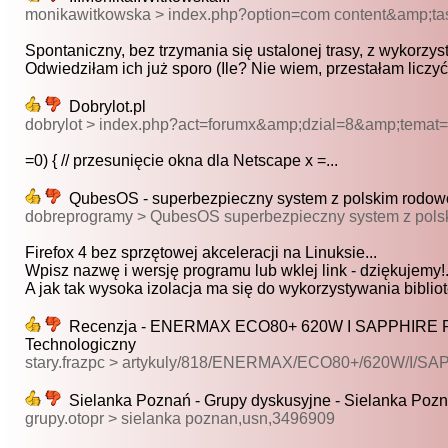
monikawitkowska > index.php?option=com content&amp;t
Spontaniczny, bez trzymania się ustalonej trasy, z wykorzys
Odwiedziłam ich już sporo (Ile? Nie wiem, przestałam liczyć 
Dobrylot.pl
dobrylot > index.php?act=forumx&amp;dzial=8&amp;tema
=0) { // przesunięcie okna dla Netscape x =...
QubesOS - superbezpieczny system z polskim rodow
dobreprogramy > QubesOS superbezpieczny system z pols
Firefox 4 bez sprzętowej akceleracji na Linuksie...
Wpisz nazwę i wersję programu lub wklej link - dziękujemy!.
A jak tak wysoka izolacja ma się do wykorzystywania bibliote
Recenzja - ENERMAX ECO80+ 620W I SAPPHIRE PU
Technologiczny
stary.frazpc > artykuly/818/ENERMAX/ECO80+/620W/I
Sielanka Poznań - Grupy dyskusyjne - Sielanka Poz
grupy.otopr > sielanka poznan,usn,3496909