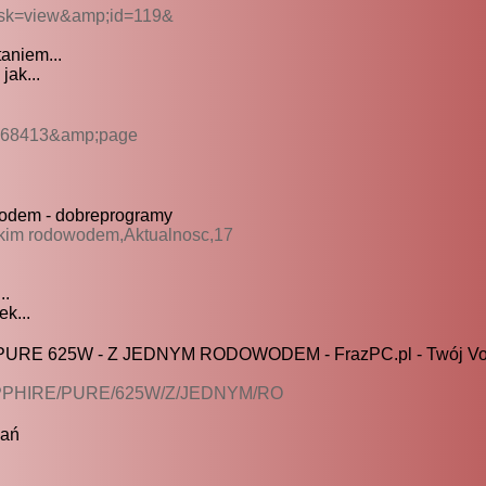
ask=view&amp;id=119&
taniem...
jak...
t=68413&amp;page
odem - dobreprogramy
kim rodowodem,Aktualnosc,17
..
k...
RE 625W - Z JEDNYM RODOWODEM - FrazPC.pl - Twój Vor
/SAPPHIRE/PURE/625W/Z/JEDNYM/RO
nań