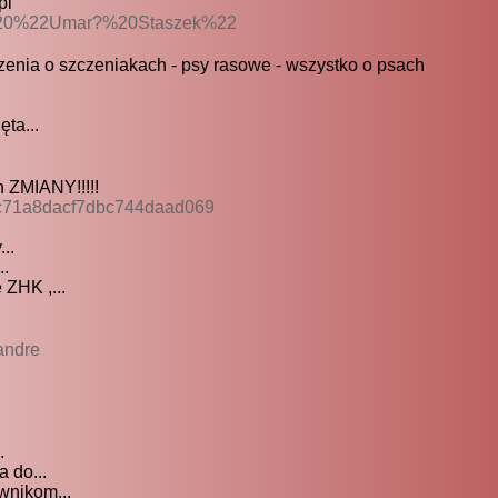
pl
em%20%22Umar?%20Staszek%22
zenia o szczeniakach - psy rasowe - wszystko o psach
ta...
 ZMIANY!!!!!
3c71a8dacf7dbc744daad069
..
..
 ZHK ,...
andre
.
 do...
wnikom...