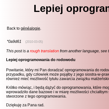
Lepiej oprogr
Back to
généalogie
.
*0a9d61
(2010-03-05)
This post is a
rough translation
from another language, see 
Lepiej oprogramowania do rodowodu
Powitanie, który mi Pan doradzać oprogramowania do rodow
przypadku, gdy człowiek może pojąłby z jego siostra-w-p
również mieć możliwość tytułu zawarcia związku małżeńskieg
Krótko mówiąc, i będą dążyć do oprogramowania, które mo
wprowadziło dane bazowe i w miarę możliwości chciałbym sw
stworzone z tego oprogramowania.
Dziękuję za Pana rad.