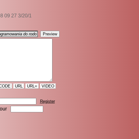
08 09 27 3/20/1
CODE
URL
URL=
VIDEO
Register
four