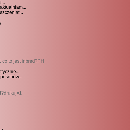
...
aktualniam...
zczeniat...
w
1 co to jest inbred?PH
tycznie...
sposobów...
l?drukuj=1