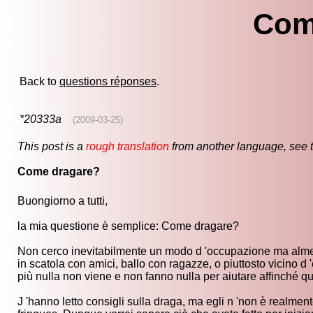
Com
Back to
questions réponses
.
*20333a
(2009-03-25)
This post is a
rough translation
from another language, see 
Come dragare?
Buongiorno a tutti,
la mia questione è semplice: Come dragare?
Non cerco inevitabilmente un modo d 'occupazione ma almen
in scatola con amici, ballo con ragazze, o piuttosto vicino d '
più nulla non viene e non fanno nulla per aiutare affinché q
J 'hanno letto consigli sulla draga, ma egli n 'non è realment