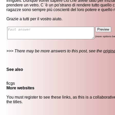
fringues. Dunque vorrei sapere ciò che avete fatto per iniz
prendere un vetro. C 'è un po'strano di rendere tutto quello 
ragazze sono sempre più coscienti del loro potere e quello n
Grazie a tutti per il vostro aiuto.
(more options be
>>>
There may be more answers to this post, see the
origin
See also
ficgs
More websites
You must register to see these links, as this is a collaborat
the titles.