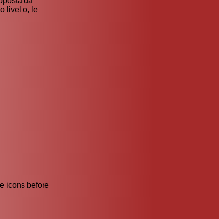
roposta da
 livello, le
he icons before