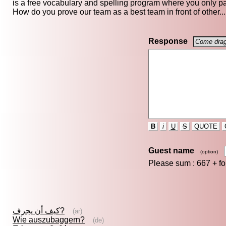
is a free vocabulary and spelling program where you only pay
How do you prove our team as a best team in front of other...
Response
B
i
U
S
QUOTE
Guest name
(option)
Please sum : 667 +
f
كيف أن يجرف?
(ar)
Wie auszubaggern?
(de)