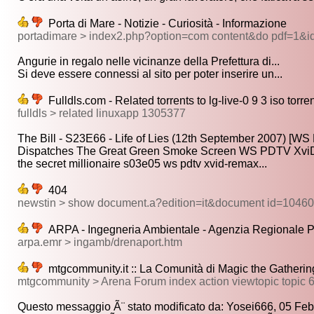
Porta di Mare - Notizie - Curiosità - Informazione
portadimare > index2.php?option=com content&do pdf=1&
Angurie in regalo nelle vicinanze della Prefettura di...
Si deve essere connessi al sito per poter inserire un...
Fulldls.com - Related torrents to lg-live-0 9 3 iso torre
fulldls > related linuxapp 1305377
The Bill - S23E66 - Life of Lies (12th September 2007) [WS
Dispatches The Great Green Smoke Screen WS PDTV XviD
the secret millionaire s03e05 ws pdtv xvid-remax...
404
newstin > show document.a?edition=it&document id=1046
ARPA - Ingegneria Ambientale - Agenzia Regionale P
arpa.emr > ingamb/drenaport.htm
mtgcommunity.it :: La Comunità di Magic the Gatherin
mtgcommunity > Arena Forum index action viewtopic topic 
Questo messaggio Ã¨ stato modificato da: Yosei666, 05 Feb 