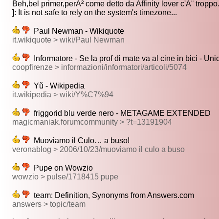
Beh,bel primer,perÃ² come detto da Affinity lover c'Ã¨ troppo.
]: It is not safe to rely on the system's timezone...
Paul Newman - Wikiquote
it.wikiquote > wiki/Paul Newman
Informatore - Se la prof di mate va al cine in bici - Un
coopfirenze > informazioni/informatori/articoli/5074
Yǔ - Wikipedia
it.wikipedia > wiki/Y%C7%94
friggorid blu verde nero - METAGAME EXTENDED
magicmaniak.forumcommunity > ?t=13191904
Muoviamo il Culo… a buso!
veronablog > 2006/10/23/muoviamo il culo a buso
Pupe on Wowzio
wowzio > pulse/1718415 pupe
team: Definition, Synonyms from Answers.com
answers > topic/team