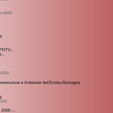
id=4696
nt
 PDTV...
...
04300
revenzione e Ambiente dell'Emilia-Romagna
g
6909
2009 -...