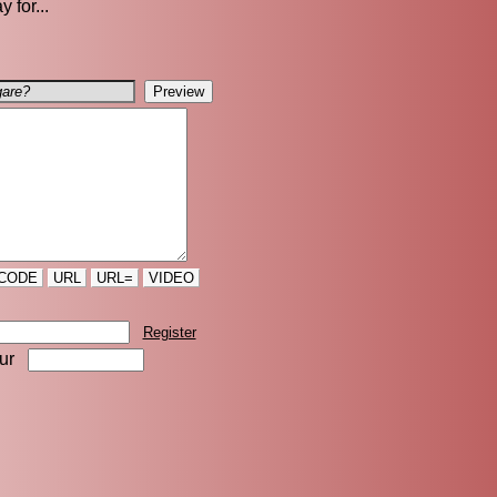
 for...
CODE
URL
URL=
VIDEO
Register
our