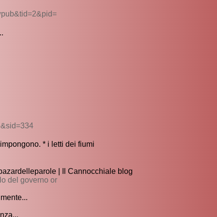
wpub&tid=2&pid=
..
e&sid=334
mpongono. * i letti dei fiumi
 bazardelleparole | Il Cannocchiale blog
lo del governo or
lmente...
nza...