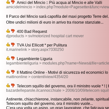
Amici del Mincio :: Più acqua al Mincio e alle Valli
amicidelmincio > index.php?module=Pagesetter&func=vie
Il Parco del Mincio sarà capofila del maxi progetto Terre del.
Oltre undici milioni di euro in arrivo tra risorse stanziate...
400 Bad Request
djproducts > sv/motorized hospital cart mover
TVA Usi Ellicott * per Pulitura
it.marinelink > story.aspx?330250
Legambiente Liguria
legambienteliguria > modules.php?name=News&file=articl
Il Mattino Online - Motivi di sicurezza ed economici lo i
mattinonline > content/view/4354/20
Telecom squillo del governo, ora il ministro vuole * ! |
bazardelleparole.ilcannocchiale > 2006/10/09/telecom squil
Astinente, chiacchierone, instancabile, non zelante, spiritua
Telecom squillo del governo, ora il ministro vuole...
C'era una volta un asino, un gran lavoratore, che faticava se