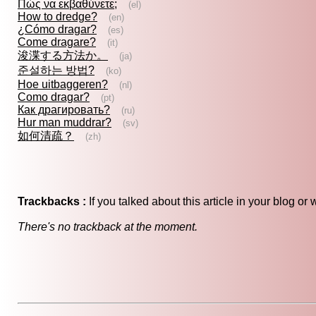
Πώς να εκβαθύνετε;
(el)
How to dredge?
(en)
¿Cómo dragar?
(es)
Come dragare?
(it)
浚渫する方法か。
(ja)
준설하는 방법?
(ko)
Hoe uitbaggeren?
(nl)
Como dragar?
(pt)
Как драгировать?
(ru)
Hur man muddrar?
(sv)
如何清疏？
(zh)
Trackbacks :
If you talked about this article in your blog o
There's no trackback at the moment.