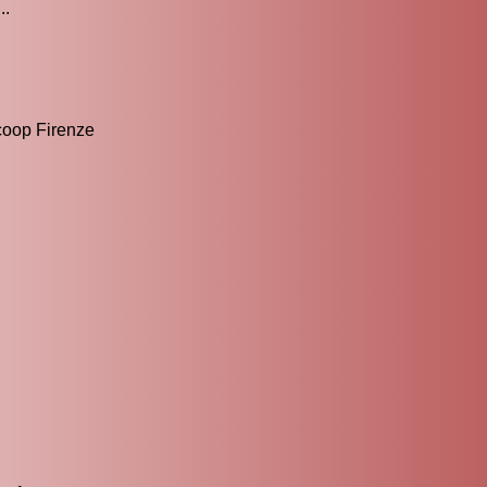
..
icoop Firenze