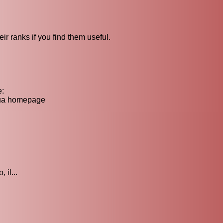
ir ranks if you find them useful.
e:
 tua homepage
 il...