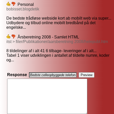
Personal
bobisset.blogdetik
De bedste trådløse webside kort ab mobilt web via super...
Udbydere og tilbud online mobilt bredbånd på det
engelske...
Årsberetning 2008 - Samlet HTML
itst > filer/Publikationer/aarsberetning 2008/helepubl.htm
8 tildelinger af i alt 41 6 tilbage- leveringer af i alt...
Tabel 1 viser udviklingen i antallet af tildelte numre, koder
og...
Response