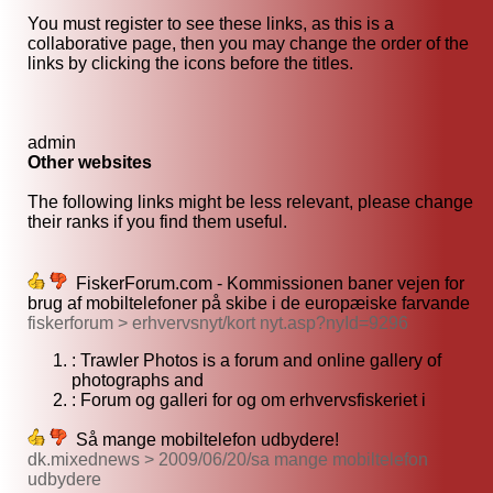
You must register to see these links, as this is a
collaborative page, then you may change the order of the
links by clicking the icons before the titles.
admin
Other websites
The following links might be less relevant, please change
their ranks if you find them useful.
FiskerForum.com - Kommissionen baner vejen for
brug af mobiltelefoner på skibe i de europæiske farvande
fiskerforum > erhvervsnyt/kort nyt.asp?nyId=9296
: Trawler Photos is a forum and online gallery of
photographs and
: Forum og galleri for og om erhvervsfiskeriet i
Så mange mobiltelefon udbydere!
dk.mixednews > 2009/06/20/sa mange mobiltelefon
udbydere