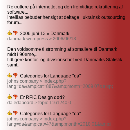
Rekruttere på internettet og den fremtidige rekruttering af
software...
Intellias bebuder hensigt at deltage i ukrainsk outsourcing
forum...
2006 juni 13 « Danmark
danmark.wordpress > 2006/06/13
Den voldsomme tilstrømning af somaliere til Danmark
midt i 90erne,...
tidligere kontor- og divisionschef ved Danmarks Statistik
samt...
Categories for Language "da"
johns company > index.php?
lang=da&amp;cat=887&amp;month=2009 07&amp;
Er RFIC Design død?
da.edaboard > topic 1161240.0
Categories for Language "da"
johns company > index.php?
lang=da&amp;cat=47&amp;month=2010 01&amp;i