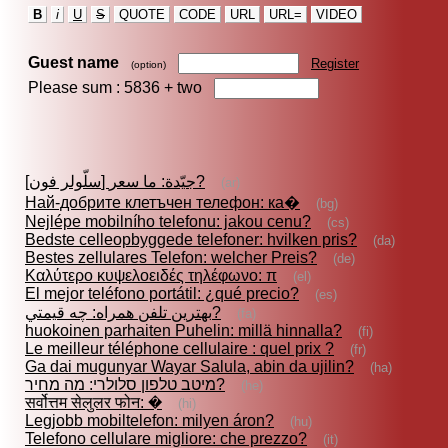
B
i
U
S
QUOTE
CODE
URL
URL=
VIDEO
Guest name
Register
(option)
Please sum : 5836 +
two
[سلّولر فون] جيّدة: ما سعر?
(ar)
Най-добрите клетъчен телефон: ка�
(bg)
Nejlépe mobilního telefonu: jakou cenu?
(cs)
Bedste celleopbyggede telefoner: hvilken pris?
(da)
Bestes zellulares Telefon: welcher Preis?
(de)
Καλύτερο κυψελοειδές τηλέφωνο: π
(el)
El mejor teléfono portátil: ¿qué precio?
(es)
بهترين تلفن همراه: چه قيمتي?
(fa)
huokoinen parhaiten Puhelin: millä hinnalla?
(fi)
Le meilleur téléphone cellulaire : quel prix ?
(fr)
Ga dai mugunyar Wayar Salula, abin da ujilin?
(ha)
מיטב טלפון סלולרי: מה מחיר?
(he)
सर्वोत्तम सेलुलर फोन: �
(hi)
Legjobb mobiltelefon: milyen áron?
(hu)
Telefono cellulare migliore: che prezzo?
(it)