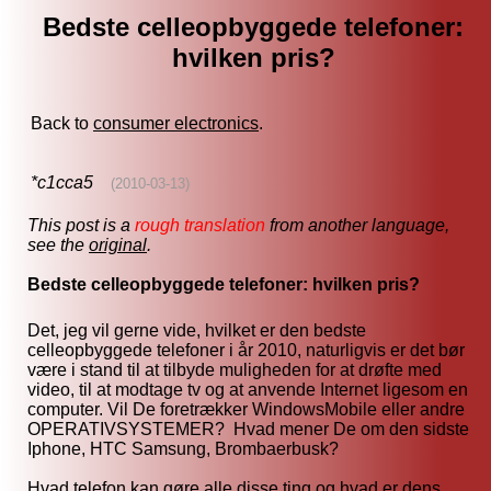
Bedste celleopbyggede telefoner:
hvilken pris?
Back to
consumer electronics
.
*c1cca5
(2010-03-13)
This post is a
rough translation
from another language,
see the
original
.
Bedste celleopbyggede telefoner: hvilken pris?
Det, jeg vil gerne vide, hvilket er den bedste
celleopbyggede telefoner i år 2010, naturligvis er det bør
være i stand til at tilbyde muligheden for at drøfte med
video, til at modtage tv og at anvende Internet ligesom en
computer. Vil De foretrækker WindowsMobile eller andre
OPERATIVSYSTEMER? Hvad mener De om den sidste
Iphone, HTC Samsung, Brombaerbusk?
Hvad telefon kan gøre alle disse ting og hvad er dens