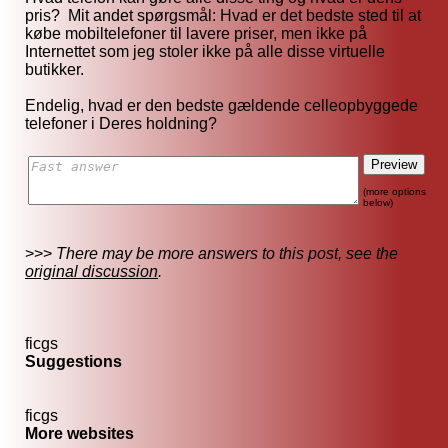
pris? Mit andet spørgsmål: Hvad er det bedste sted til at
købe mobiltelefoner til lavere priser, men ikke på
Internettet som jeg stoler ikke på alle disse virtuelle
butikker.
Endelig, hvad er den bedste gældende celleopbyggede
telefoner i Deres holdning?
(more options
below)
>>>
There may be more answers to this post, see the
original discussion
.
ficgs
Suggestions
ficgs
More websites