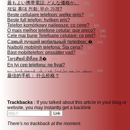
最もよい携帯電話: どんな価格か。
(ja)
제일 휴대 전화: 무슨 가격?
(ko)
Beste cellulaire telefoon: welke prijs?
(nl)
Beste full telefon: hvilken pris?
(no)
Telefon komórkowy najlepsze: co cenę?
(pl)
O mais melhor telefone celular: que preço?
(pt)
Cele mai bune Telefoane celulare: ce pret?
(ro)
Самый лучший мобильный телефон: �
(ru)
Najbolji mobilnih telefona: Šta cena?
(sr)
Bäst mobiltelefon: prissätter vad?
(sv)
โทรศัพท์:ดีที่สุด สิ่�
(th)
En Iyi cep telefonu: ne fiyat?
(tr)
بہترین موبائیل فون کی قیمت کیا ہے
(ur)
最佳的手机： 什么价格？
(zh)
Trackbacks :
If you talked about this article in your blog or
website, you may instantly get a backlink
There's no trackback at the moment.