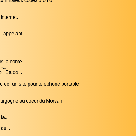
nsommateur, codes promo
Internet.
'appelant...
s la home...
-...
 - Etude...
créer un site pour téléphone portable
ourgogne au coeur du Morvan
la...
du...