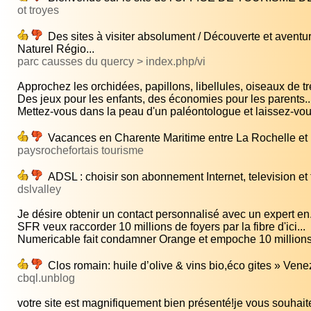
ot troyes
Des sites à visiter absolument / Découverte et aventure
Naturel Régio...
parc causses du quercy > index.php/vi
Approchez les orchidées, papillons, libellules, oiseaux de trè
Des jeux pour les enfants, des économies pour les parents..
Mettez-vous dans la peau d'un paléontologue et laissez-vous
Vacances en Charente Maritime entre La Rochelle et R
paysrochefortais tourisme
ADSL : choisir son abonnement Internet, television et 
dslvalley
Je désire obtenir un contact personnalisé avec un expert en.
SFR veux raccorder 10 millions de foyers par la fibre d'ici...
Numericable fait condamner Orange et empoche 10 millions.
Clos romain: huile d’olive & vins bio,éco gites » Ven
cbql.unblog
votre site est magnifiquement bien présenté!je vous souhaite