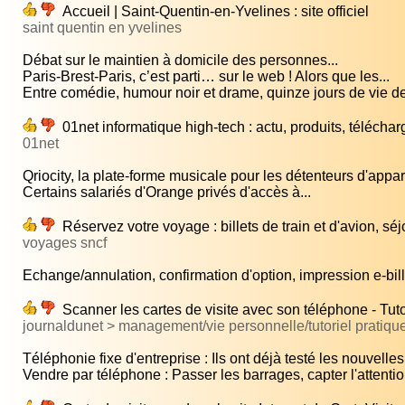
Accueil | Saint-Quentin-en-Yvelines : site officiel
saint quentin en yvelines
Débat sur le maintien à domicile des personnes...
Paris-Brest-Paris, c’est parti… sur le web ! Alors que les...
Entre comédie, humour noir et drame, quinze jours de vie de
01net informatique high-tech : actu, produits, téléchar
01net
Qriocity, la plate-forme musicale pour les détenteurs d'appare
Certains salariés d'Orange privés d'accès à...
Réservez votre voyage : billets de train et d'avion, sé
voyages sncf
Echange/annulation, confirmation d'option, impression e-bille
Scanner les cartes de visite avec son téléphone - Tut
journaldunet > management/vie personnelle/tutoriel pratique
Téléphonie fixe d'entreprise : Ils ont déjà testé les nouvelles.
Vendre par téléphone : Passer les barrages, capter l'attention