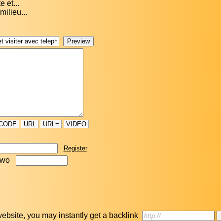
 et...
milieu...
CODE
URL
URL=
VIDEO
Register
two
r website, you may instantly get a backlink