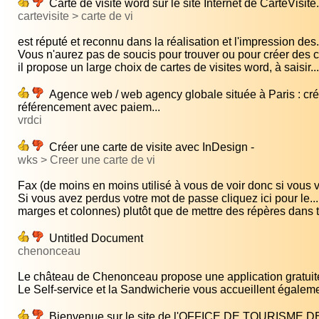
Carte de visite word sur le site Internet de CarteVisit
cartevisite > carte de vi
est réputé et reconnu dans la réalisation et l'impression des.
Vous n'aurez pas de soucis pour trouver ou pour créer des ca
il propose un large choix de cartes de visites word, à saisir...
Agence web / web agency globale située à Paris : créa
référencement avec paiem...
vrdci
Créer une carte de visite avec InDesign -
wks > Creer une carte de vi
Fax (de moins en moins utilisé à vous de voir donc si vous v
Si vous avez perdus votre mot de passe cliquez ici pour le...
marges et colonnes) plutôt que de mettre des répères dans t
Untitled Document
chenonceau
Le château de Chenonceau propose une application gratuite
Le Self-service et la Sandwicherie vous accueillent égaleme
Bienvenue sur le site de l'OFFICE DE TOURISME