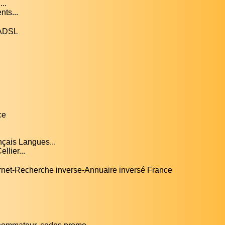
..
nts...
 ADSL
ce
çais Langues...
llier...
ternet-Recherche inverse-Annuaire inversé France