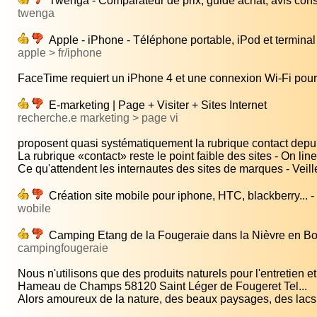
Twenga - Comparateur de prix, guide achat, avis co
twenga
Apple - iPhone - Téléphone portable, iPod et terminal 
apple > fr/iphone
FaceTime requiert un iPhone 4 et une connexion Wi-Fi pour l
E-marketing | Page + Visiter + Sites Internet
recherche.e marketing > page vi
proposent quasi systématiquement la rubrique contact depui
La rubrique «contact» reste le point faible des sites - On line 
Ce qu'attendent les internautes des sites de marques - Veille
Création site mobile pour iphone, HTC, blackberry... - 
wobile
Camping Etang de la Fougeraie dans la Nièvre en B
campingfougeraie
Nous n'utilisons que des produits naturels pour l'entretien et 
Hameau de Champs 58120 Saint Léger de Fougeret Tel...
Alors amoureux de la nature, des beaux paysages, des lacs 