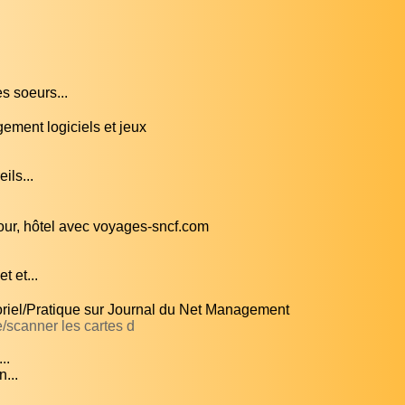
s soeurs...
gement logiciels et jeux
ils...
jour, hôtel avec voyages-sncf.com
t et...
oriel/Pratique sur Journal du Net Management
/scanner les cartes d
..
...