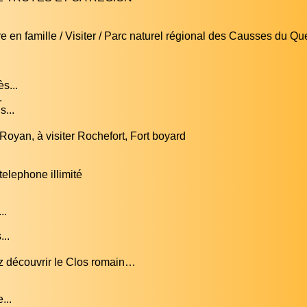
 en famille / Visiter / Parc naturel régional des Causses du Qu
s...
.
...
oyan, à visiter Rochefort, Fort boyard
telephone illimité
..
..
ez découvrir le Clos romain…
...