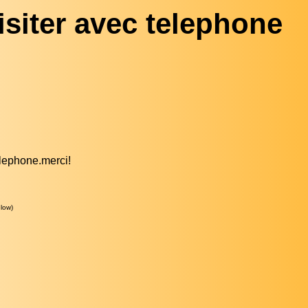
visiter avec telephone
telephone.merci!
low)