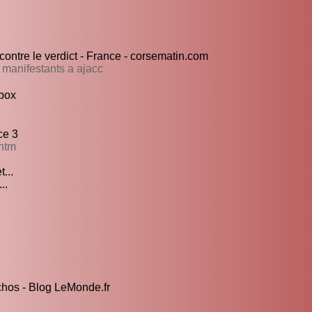
contre le verdict - France - corsematin.com
 manifestants a ajacc
box
ce 3
.htm
...
..
chos - Blog LeMonde.fr