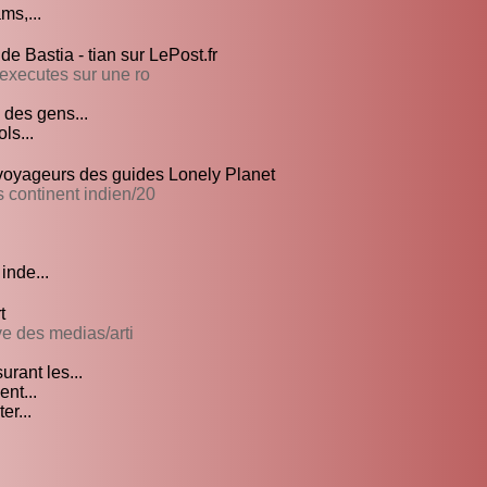
ms,...
e Bastia - tian sur LePost.fr
 executes sur une ro
 des gens...
ls...
voyageurs des guides Lonely Planet
s continent indien/20
inde...
t
ive des medias/arti
rant les...
ent...
er...