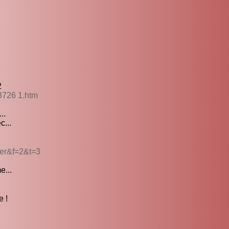
2
 3726 1.htm
..
c...
ter&f=2&t=3
e...
e !