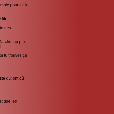
emble pour toi à
 file
lte des
Marché, au prix
!
oi tu trouves ça
ste qui ont dû
et que les