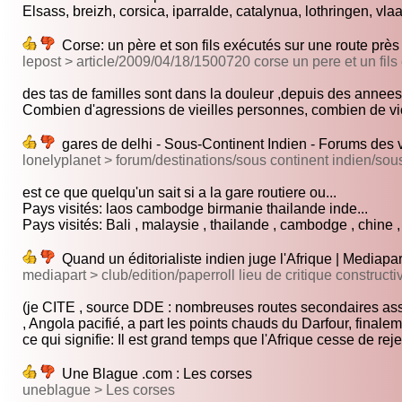
Elsass, breizh, corsica, iparralde, catalynua, lothringen, vlaa
Corse: un père et son fils exécutés sur une route près d
lepost > article/2009/04/18/1500720 corse un pere et un fils
des tas de familles sont dans la douleur ,depuis des annees
Combien d'agressions de vieilles personnes, combien de vio
gares de delhi - Sous-Continent Indien - Forums des 
lonelyplanet > forum/destinations/sous continent indien/sou
est ce que quelqu'un sait si a la gare routiere ou...
Pays visités: laos cambodge birmanie thailande inde...
Pays visités: Bali , malaysie , thailande , cambodge , chine , 
Quand un éditorialiste indien juge l'Afrique | Mediapar
mediapart > club/edition/paperroll lieu de critique construct
(je CITE , source DDE : nombreuses routes secondaires assu
, Angola pacifié, a part les points chauds du Darfour, finalem
ce qui signifie: Il est grand temps que l'Afrique cesse de rejet
Une Blague .com : Les corses
uneblague > Les corses