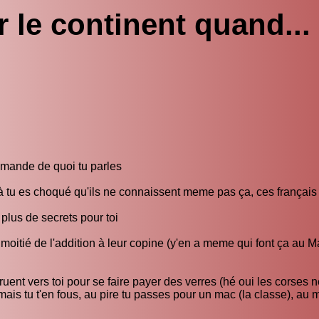
 le continent quand...
emande de quoi tu parles
 là tu es choqué qu'ils ne connaissent meme pas ça, ces français
plus de secrets pour toi
la moitié de l'addition à leur copine (y'en a meme qui font ça au M
ruent vers toi pour se faire payer des verres (hé oui les corses 
 mais tu t'en fous, au pire tu passes pour un mac (la classe), au 