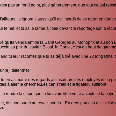
'est pas un rond point, plus généralement, que tout ce qui ress
ailleurs, tu ignorais aussi qu'il est interdit de se garer en double
 le net, et tu as la larme à l'oeil devant le reportage sur la réco
arqué qu'ils vendaient de la Saint Georges au Monoprix et au bon 
cciu au prix du caviar. Et oui, la Corse, c'est du haut de gamme
 tu leur racontes que tu as déjà tiré avec une 22 long Rifle, t
n(e) italien(ne)
, tu en as marre des regards accusateurs des employés de la po
 à aller le chercher.Les canistrelli et le figatellu suffiront
 te rendre la clope que tu lui avais filée voire a voulu te la payer
, dis bonjour et au revoir, souris... En gros parce tu es civilisé 
utti!!