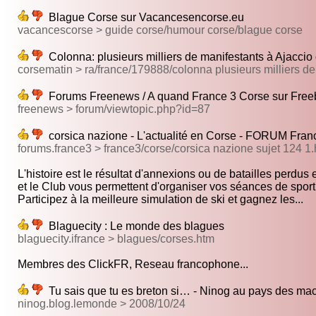
Blague Corse sur Vacancesencorse.eu
vacancescorse > guide corse/humour corse/blague corse
Colonna: plusieurs milliers de manifestants à Ajaccio 
corsematin > ra/france/179888/colonna plusieurs milliers de
Forums Freenews / A quand France 3 Corse sur Free
freenews > forum/viewtopic.php?id=87
corsica nazione - L'actualité en Corse - FORUM Fran
forums.france3 > france3/corse/corsica nazione sujet 124 1
L'histoire est le résultat d'annexions ou de batailles perdus et
et le Club vous permettent d'organiser vos séances de sport.
Participez à la meilleure simulation de ski et gagnez les...
Blaguecity : Le monde des blagues
blaguecity.ifrance > blagues/corses.htm
Membres des ClickFR, Reseau francophone...
Tu sais que tu es breton si… - Ninog au pays des ma
ninog.blog.lemonde > 2008/10/24