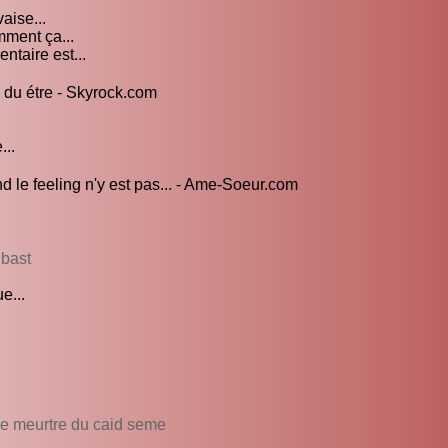
aise...
mment ça...
taire est...
 du étre - Skyrock.com
...
d le feeling n'y est pas... - Ame-Soeur.com
 bast
e...
Le meurtre du caid seme