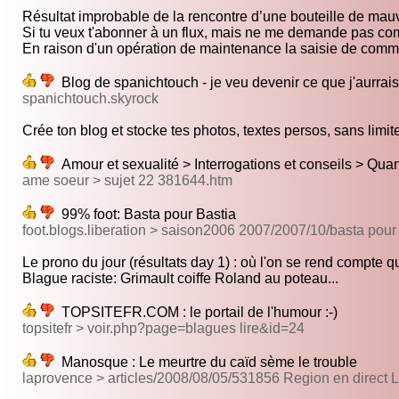
Résultat improbable de la rencontre d’une bouteille de mauv
Si tu veux t'abonner à un flux, mais ne me demande pas co
En raison d'un opération de maintenance la saisie de commen
Blog de spanichtouch - je veu devenir ce que j'aurrais
spanichtouch.skyrock
Crée ton blog et stocke tes photos, textes persos, sans limite
Amour et sexualité > Interrogations et conseils > Quan
ame soeur > sujet 22 381644.htm
99% foot: Basta pour Bastia
foot.blogs.liberation > saison2006 2007/2007/10/basta pour
Le prono du jour (résultats day 1) : où l'on se rend compte qu
Blague raciste: Grimault coiffe Roland au poteau...
TOPSITEFR.COM : le portail de l'humour :-)
topsitefr > voir.php?page=blagues lire&id=24
Manosque : Le meurtre du caïd sème le trouble
laprovence > articles/2008/08/05/531856 Region en direct 