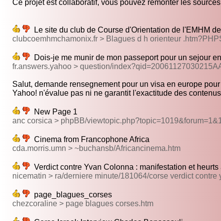
Ce projet est collaboratif, vous pouvez remonter les sources s
Le site du club de Course d'Orientation de l'EMHM de
clubcoemhmchamonix.fr > Blagues d h orienteur .htm?P
Dois-je me munir de mon passeport pour un sejour e
fr.answers.yahoo > question/index?qid=20061127030215A
Salut, demande rensegnement pour un visa en europe pour 
Yahoo! n'évalue pas ni ne garantit l'exactitude des contenus 
New Page 1
anc corsica > phpBB/viewtopic.php?topic=1019&forum=1&
Cinema from Francophone Africa
cda.morris.umn > ~buchansb/Africancinema.htm
Verdict contre Yvan Colonna : manifestation et heurts 
nicematin > ra/derniere minute/181064/corse verdict contre
page_blagues_corses
chezcoraline > page blagues corses.htm