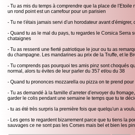
- Tu as mis du temps à comprendre que la place de l'Etoile n
un rond point est un carrefour pour un parisien
- Tu ne t'étais jamais servi d'un horodateur avant d'émigrer, d'
- Quand tu as le mal du pays, tu regardes le Corsica Serra sur
chataignes
- Tu as ressenti une fierté patriotique le jour ou tu as rem
du champagne. Les mandarines au prix de la Truffe, et le Bro
- Tu comprends pas pourquoi tes amis pinz sont choqués quand
normal, alors tu évites de leur parler du 357 et/ou du 38
- Quand tu prononces mozzarella ou pizza on te prend pour u
- Tu as demandé à la famille d'arreter d'envoyer du fromage
garder le colis pendant une semaine le temps que tu te décides
- tu as été très surpris la première fois que quelqu'un a voulu
- Les gens te regardent bizarrement parce que tu tiens la porte
sauvages ce ne sont pas les Corses mais bel et bien les pinz