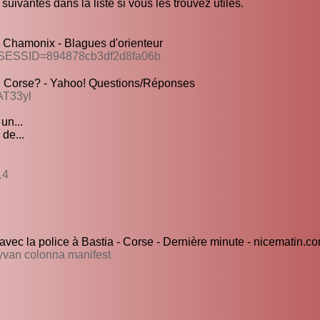
uivantes dans la liste si vous les trouvez utiles.
 Chamonix - Blagues d'orienteur
HPSESSID=894878cb3df2d8fa06b
n Corse? - Yahoo! Questions/Réponses
AT33yl
un...
de...
14
avec la police à Bastia - Corse - Dernière minute - nicematin.c
 yvan colonna manifest