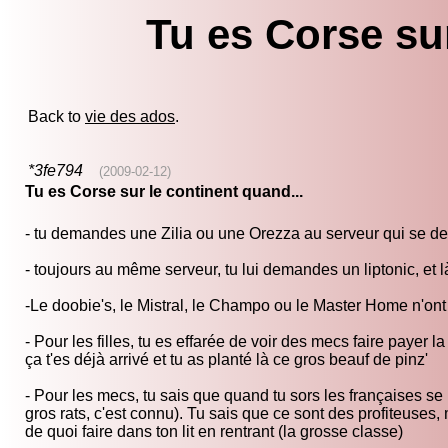
Tu es Corse sur
Back to
vie des ados
.
*3fe794
(2009-02-12)
Tu es Corse sur le continent quand...
- tu demandes une Zilia ou une Orezza au serveur qui se d
- toujours au même serveur, tu lui demandes un liptonic, et
-Le doobie's, le Mistral, le Champo ou le Master Home n'ont 
- Pour les filles, tu es effarée de voir des mecs faire payer 
ça t'es déjà arrivé et tu as planté là ce gros beauf de pinz'
- Pour les mecs, tu sais que quand tu sors les françaises se 
gros rats, c'est connu). Tu sais que ce sont des profiteuses,
de quoi faire dans ton lit en rentrant (la grosse classe)