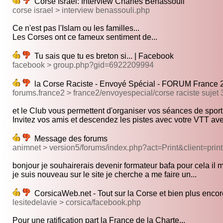
Corse Israel: Interview Charles Benassouli
corse israel > interview benassouli.php
Ce n'est pas l'Islam ou les familles...
Les Corses ont ce fameux sentiment de...
Tu sais que tu es breton si... | Facebook
facebook > group.php?gid=6922209994
la Corse Raciste - Envoyé Spécial - FORUM France 
forums.france2 > france2/envoyespecial/corse raciste sujet
et le Club vous permettent d'organiser vos séances de sport.
Invitez vos amis et descendez les pistes avec votre VTT ave
Message des forums
animnet > version5/forums/index.php?act=Print&client=prin
bonjour je souhairerais devenir formateur bafa pour cela il m
je suis nouveau sur le site je cherche a me faire un...
CorsicaWeb.net - Tout sur la Corse et bien plus encor
lesitedelavie > corsica/facebook.php
Pour une ratification part la France de la Charte...