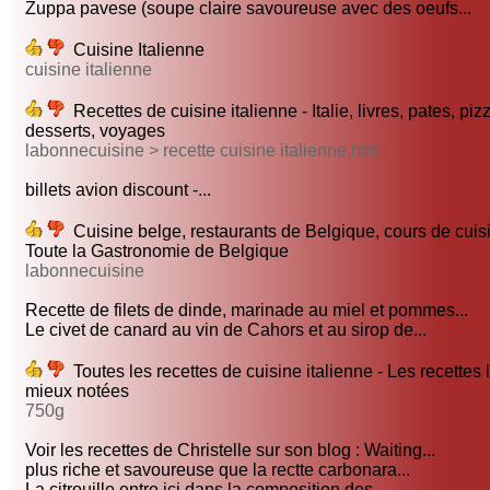
Zuppa pavese (soupe claire savoureuse avec des oeufs...
Cuisine Italienne
cuisine italienne
Recettes de cuisine italienne - Italie, livres, pates, piz
desserts, voyages
labonnecuisine > recette cuisine italienne.htm
billets avion discount -...
Cuisine belge, restaurants de Belgique, cours de cuisi
Toute la Gastronomie de Belgique
labonnecuisine
Recette de filets de dinde, marinade au miel et pommes...
Le civet de canard au vin de Cahors et au sirop de...
Toutes les recettes de cuisine italienne - Les recettes 
mieux notées
750g
Voir les recettes de Christelle sur son blog : Waiting...
plus riche et savoureuse que la rectte carbonara...
La citrouille entre ici dans la composition des...