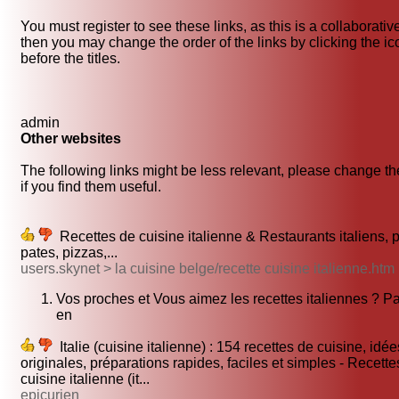
You must register to see these links, as this is a collaborativ
then you may change the order of the links by clicking the i
before the titles.
admin
Other websites
The following links might be less relevant, please change th
if you find them useful.
Recettes de cuisine italienne & Restaurants italiens, p
pates, pizzas,...
users.skynet > la cuisine belge/recette cuisine italienne.htm
Vos proches et Vous aimez les recettes italiennes ? P
en
Italie (cuisine italienne) : 154 recettes de cuisine, idée
originales, préparations rapides, faciles et simples - Recette
cuisine italienne (it...
epicurien