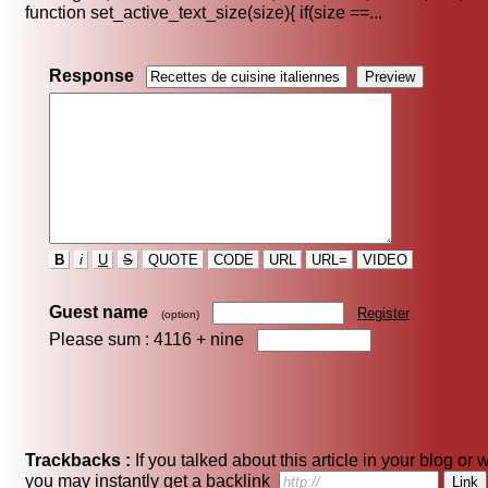
function set_active_text_size(size){ if(size ==...
Response
B
i
U
S
QUOTE
CODE
URL
URL=
VIDEO
Guest name
Register
(option)
Please sum : 4116 +
nine
Trackbacks :
If you talked about this article in your blog or 
you may instantly get a backlink