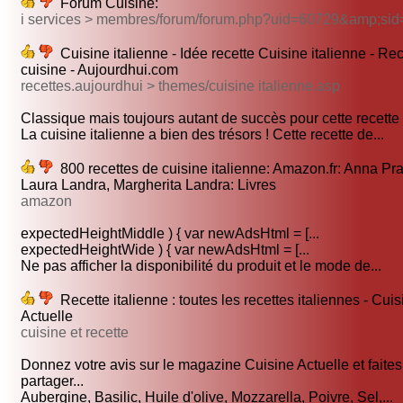
Forum Cuisine:
i services > membres/forum/forum.php?uid=60729&amp;sid
Cuisine italienne - Idée recette Cuisine italienne - Re
cuisine - Aujourdhui.com
recettes.aujourdhui > themes/cuisine italienne.asp
Classique mais toujours autant de succès pour cette recette 
La cuisine italienne a bien des trésors ! Cette recette de...
800 recettes de cuisine italienne: Amazon.fr: Anna Pr
Laura Landra, Margherita Landra: Livres
amazon
expectedHeightMiddle ) { var newAdsHtml = [...
expectedHeightWide ) { var newAdsHtml = [...
Ne pas afficher la disponibilité du produit et le mode de...
Recette italienne : toutes les recettes italiennes - Cuis
Actuelle
cuisine et recette
Donnez votre avis sur le magazine Cuisine Actuelle et faites
partager...
Aubergine, Basilic, Huile d'olive, Mozzarella, Poivre, Sel,...