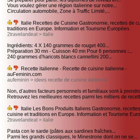
Vous voulez gérer une région italienne sur notre...
Circulation automobile, Zone à Traffic Limité,...
Italie Recettes de Cuisine Gastronomie, recettes de cu
traditions en Europe. Information et Tourisme Européen.
2travelandeat > italie
Ingrédients: 4 X 140 grammes de rouget 400...
Préparation 30 mn - Cuisson 40 mn Pour 6 personnes :...
240 grammes d'haricots blancs cannellini 200...
Recette italienne - Recette de cuisine italienne -
auFeminin.com
aufeminin > idees recette de cuisine italienne
Non, d'autres facteurs personnels et familiaux sont à prendre
Retrouvez les meilleures recettes parmi les milliers de recett
Italie Les Bons Produits Italiens Gastronomie, recette
cuisine et traditions en Europe. Information et Tourisme Eur
2travelandeat > italie
Pasta con le sarde (pâtes aux sardines fraîches...
Parmi les grands classiques, le Minestrone dont on ne se...