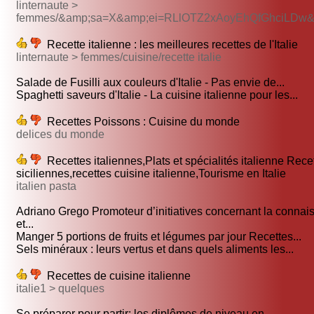
linternaute >
femmes/&amp;sa=X&amp;ei=RLlOTZ2xAoyEhQfGhciLDw&
Recette italienne : les meilleures recettes de l'Italie
linternaute > femmes/cuisine/recette italie
Salade de Fusilli aux couleurs d'Italie - Pas envie de...
Spaghetti saveurs d'Italie - La cuisine italienne pour les...
Recettes Poissons : Cuisine du monde
delices du monde
Recettes italiennes,Plats et spécialités italienne Rece
siciliennes,recettes cuisine italienne,Tourisme en Italie
italien pasta
Adriano Grego Promoteur d’initiatives concernant la conna
et...
Manger 5 portions de fruits et légumes par jour Recettes...
Sels minéraux : leurs vertus et dans quels aliments les...
Recettes de cuisine italienne
italie1 > quelques
Se préparer pour partir: les diplômes de niveau en...