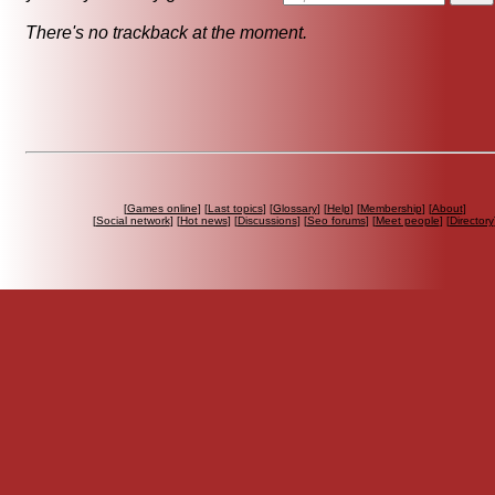
There's no trackback at the moment.
[
Games online
] [
Last topics
] [
Glossary
] [
Help
] [
Membership
] [
About
]
[
Social network
] [
Hot news
] [
Discussions
] [
Seo forums
] [
Meet people
] [
Directory