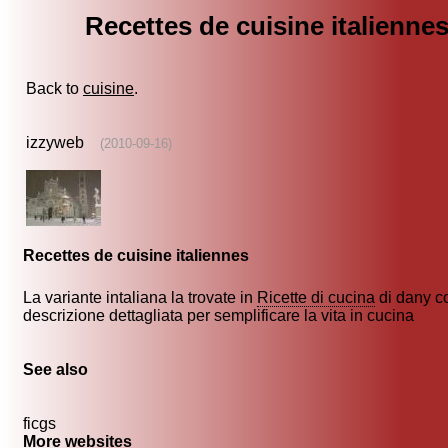
Recettes de cuisine italienne
Back to
cuisine
.
izzyweb
(2010-09-16)
Recettes de cuisine italiennes
La variante intaliana la trovate in
Ricette di cucina
di dany co
descrizione dettagliata per semplificare la vita in cucina
See also
ficgs
More websites