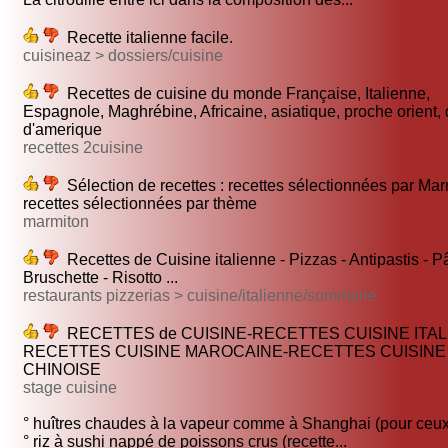
Recette italienne facile.
cuisineaz > dossiers/cuisine
Recettes de cuisine du monde Française, Italienne,
Espagnole, Maghrébine, Africaine, asiatique, proche orient, 
d'amerique
recettes 2cuisine
Sélection de recettes : recettes sélectionnées par Mar
recettes sélectionnées par thème
marmiton
Recettes de Cuisine italienne - Pizzas - Antipastis - Pâ
Bruschette - Risotto ...
restaurants pizzerias > cuisine/italienne/sommaire
RECETTES de CUISINE-RECETTES CUISINE ITAL
RECETTES CUISINE MAROCAINE-RECETTES CUISINE
CHINOISE
stage cuisine
° huîtres chaudes à la vapeur comme à Shanghai (pour ceux 
° riz à sushi nappé de poissons crus (recette...