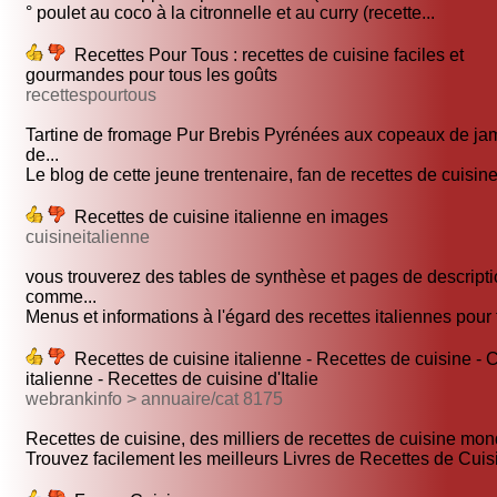
° poulet au coco à la citronnelle et au curry (recette...
Recettes Pour Tous : recettes de cuisine faciles et
gourmandes pour tous les goûts
recettespourtous
Tartine de fromage Pur Brebis Pyrénées aux copeaux de j
de...
Le blog de cette jeune trentenaire, fan de recettes de cuisine,
Recettes de cuisine italienne en images
cuisineitalienne
vous trouverez des tables de synthèse et pages de descript
comme...
Menus et informations à l'égard des recettes italiennes pour f
Recettes de cuisine italienne - Recettes de cuisine - 
italienne - Recettes de cuisine d'Italie
webrankinfo > annuaire/cat 8175
Recettes de cuisine, des milliers de recettes de cuisine mond
Trouvez facilement les meilleurs Livres de Recettes de Cuisi