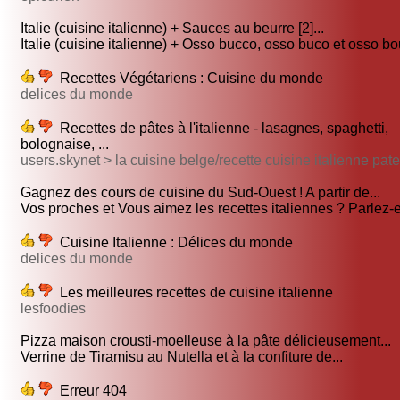
Italie (cuisine italienne) + Sauces au beurre [2]...
Italie (cuisine italienne) + Osso bucco, osso buco et osso bou
Recettes Végétariens : Cuisine du monde
delices du monde
Recettes de pâtes à l'italienne - lasagnes, spaghetti,
bolognaise, ...
users.skynet > la cuisine belge/recette cuisine italienne pat
Gagnez des cours de cuisine du Sud-Ouest ! A partir de...
Vos proches et Vous aimez les recettes italiennes ? Parlez-e
Cuisine Italienne : Délices du monde
delices du monde
Les meilleures recettes de cuisine italienne
lesfoodies
Pizza maison crousti-moelleuse à la pâte délicieusement...
Verrine de Tiramisu au Nutella et à la confiture de...
Erreur 404