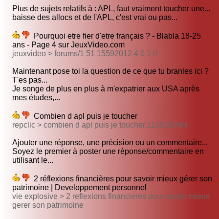
Plus de sujets relatifs à : APL, faut vraiment toucher une...
baisse des allocs et de l'APL, c'est vrai ou pas...
Pourquoi etre fier d'etre français ? - Blabla 18-25
ans - Page 4 sur JeuxVideo.com
jeuxvideo > forums/1 51 15592012 4 0 1 0
Maintenant pose toi la question de ce que tu branles ici ?
T'es pas...
Je songe de plus en plus à m'expatrier aux USA après
mes études,...
Combien d apl puis je toucher
repclic > combien d apl puis je toucher,113818.htm
Ajouter une réponse, une précision ou un commentaire...
Soyez le premier à poster une réponse/commentaire en
utilisant le...
2 réflexions financières pour savoir mieux gérer son
patrimoine | Developpement personnel
vie explosive > 2 reflexions financieres pour savoir mieux
gerer son patrimoine