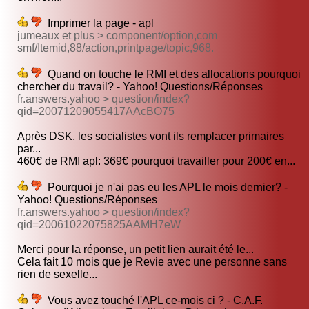
Imprimer la page - apl
jumeaux et plus > component/option,com
smf/Itemid,88/action,printpage/topic,968.
Quand on touche le RMI et des allocations pourquoi
chercher du travail? - Yahoo! Questions/Réponses
fr.answers.yahoo > question/index?
qid=20071209055417AAcBO75
Après DSK, les socialistes vont ils remplacer primaires
par...
460€ de RMI apl: 369€ pourquoi travailler pour 200€ en...
Pourquoi je n'ai pas eu les APL le mois dernier? -
Yahoo! Questions/Réponses
fr.answers.yahoo > question/index?
qid=20061022075825AAMH7eW
Merci pour la réponse, un petit lien aurait été le...
Cela fait 10 mois que je Revie avec une personne sans
rien de sexelle...
Vous avez touché l'APL ce-mois ci ? - C.A.F.