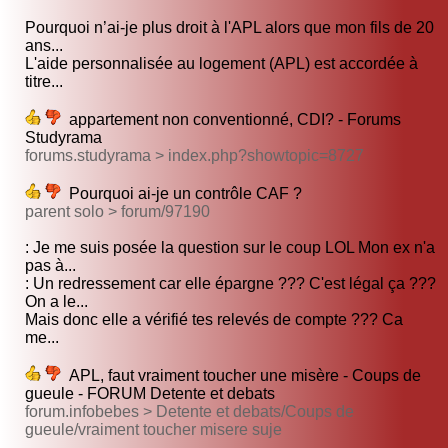
Pourquoi n’ai-je plus droit à l'APL alors que mon fils de 20
ans...
L'aide personnalisée au logement (APL) est accordée à
titre...
appartement non conventionné, CDI? - Forums
Studyrama
forums.studyrama > index.php?showtopic=8727
Pourquoi ai-je un contrôle CAF ?
parent solo > forum/97190
: Je me suis posée la question sur le coup LOL Mon ex n'a
pas à...
: Un redressement car elle épargne ??? C'est légal ça ???
On a le...
Mais donc elle a vérifié tes relevés de compte ??? Ca
me...
APL, faut vraiment toucher une misère - Coups de
gueule - FORUM Detente et debats
forum.infobebes > Detente et debats/Coups de
gueule/vraiment toucher misere suje