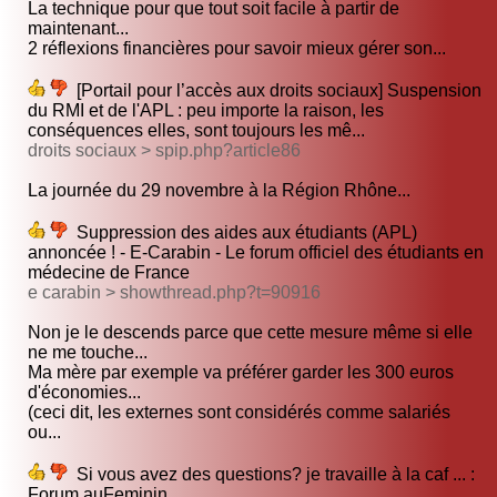
La technique pour que tout soit facile à partir de
maintenant...
2 réflexions financières pour savoir mieux gérer son...
[Portail pour l’accès aux droits sociaux] Suspension
du RMI et de l'APL : peu importe la raison, les
conséquences elles, sont toujours les mê...
droits sociaux > spip.php?article86
La journée du 29 novembre à la Région Rhône...
Suppression des aides aux étudiants (APL)
annoncée ! - E-Carabin - Le forum officiel des étudiants en
médecine de France
e carabin > showthread.php?t=90916
Non je le descends parce que cette mesure même si elle
ne me touche...
Ma mère par exemple va préférer garder les 300 euros
d'économies...
(ceci dit, les externes sont considérés comme salariés
ou...
Si vous avez des questions? je travaille à la caf ... :
Forum auFeminin