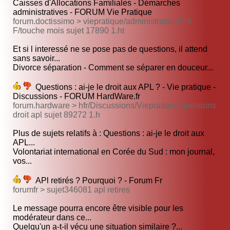
Caisses d'Allocations Familiales - Démarches
administratives - FORUM Vie Pratique
forum.doctissimo > viepratique/administration/C A
F/touche mois sujet 17890 1.ht
Et si l interessé ne se pose pas de questions, il attend
sans savoir...
Divorce séparation - Comment se séparer en douceur...
Questions : ai-je le droit aux APL ? - Vie pratique -
Discussions - FORUM HardWare.fr
forum.hardware > hfr/Discussions/Viepratique/questions
droit apl sujet 89272 1.h
Plus de sujets relatifs à : Questions : ai-je le droit aux
APL...
Volontariat international en Corée du Sud : mon journal,
vos...
APl retirés ? Pourquoi ? - Forum Fr
forumfr > sujet346081 apl retires
Le message pourra encore être visible pour les
modérateur dans ce...
Quelqu'un a-t-il vécu une situation similaire ?...