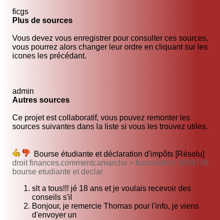
ficgs
Plus de sources
Vous devez vous enregistrer pour consulter ces sources,
vous pourrez alors changer leur ordre en cliquant sur les
icones les précédant.
admin
Autres sources
Ce projet est collaboratif, vous pouvez remonter les
sources suivantes dans la liste si vous les trouvez utiles.
Bourse étudiante et déclaration d'impôts [Résolu]
droit finances.commentcamarche > forum/affich 3808736
bourse etudiante et declar
slt a tous!!! jé 18 ans et je voulais recevoir des
conseils s'il
Bonjour, je remercie Thomas pour l'info, je viens
d'envoyer un