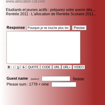
www.allocation caf.com
Etudiants et jeunes actifs : préparez votre avenir dès...
Rentrée 2011 : L'allocation de Rentrée Scolaire 2011...
Response
B
i
U
S
QUOTE
CODE
URL
URL=
VIDEO
Guest name
Register
(option)
Please sum : 1778 +
nine