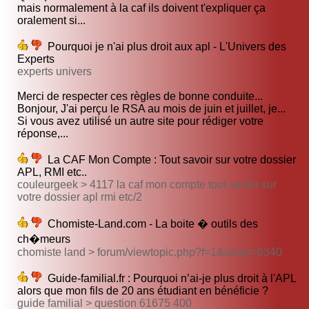
mais normalement à la caf ils doivent t'expliquer ça
oralement si...
Pourquoi je n'ai plus droit aux apl - L'Univers des
Experts
experts univers
Merci de respecter ces règles de bonne conduite...
Bonjour, J'ai perçu le RSA au mois de juin et juillet, je...
Si vous avez utilisé un autre site pour rédiger votre
réponse,...
La CAF Mon Compte : Tout savoir sur votre dossier
APL, RMI etc..
couleurgeek > 4117 la caf mon compte tout savoir sur
votre dossier apl rmi etc/2
Chomiste-Land.com - La boite � outils des
ch�meurs
chomiste land > forum/viewtopic.php?f=1&amp;t=6340
Guide-familial.fr : Pourquoi n’ai-je plus droit à l'APL
alors que mon fils de 20 ans étudiant en bénéficie ?
guide familial > question 61675 400