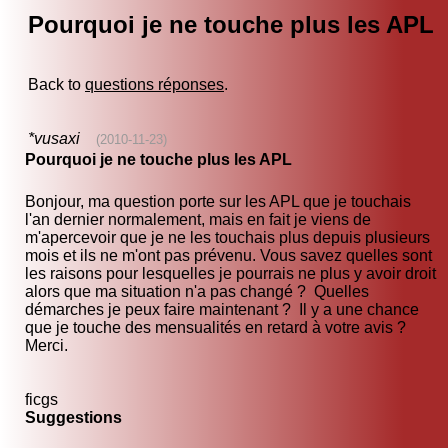
Pourquoi je ne touche plus les APL
Back to
questions réponses
.
*vusaxi
(2010-11-23)
Pourquoi je ne touche plus les APL
Bonjour, ma question porte sur les APL que je touchais
l'an dernier normalement, mais en fait je viens de
m'apercevoir que je ne les touchais plus depuis plusieurs
mois et ils ne m'ont pas prévenu. Vous savez quelles sont
les raisons pour lesquelles je pourrais ne plus y avoir droit
alors que ma situation n'a pas changé ? Quelles
démarches je peux faire maintenant ? Il y a une chance
que je touche des mensualités en retard à votre avis ?
Merci.
ficgs
Suggestions