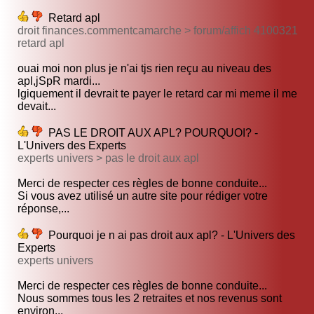
Retard apl
droit finances.commentcamarche > forum/affich 4100321
retard apl
ouai moi non plus je n'ai tjs rien reçu au niveau des
apl,jSpR mardi...
lgiquement il devrait te payer le retard car mi meme il me
devait...
PAS LE DROIT AUX APL? POURQUOI? -
L'Univers des Experts
experts univers > pas le droit aux apl
Merci de respecter ces règles de bonne conduite...
Si vous avez utilisé un autre site pour rédiger votre
réponse,...
Pourquoi je n ai pas droit aux apl? - L'Univers des
Experts
experts univers
Merci de respecter ces règles de bonne conduite...
Nous sommes tous les 2 retraites et nos revenus sont
environ...