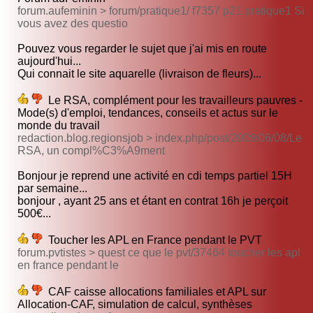
forum.aufeminin > forum/pratique1/ f7357 p21 pratique1 Si
vous avez des questio
Pouvez vous regarder le sujet que j'ai mis en route
aujourd'hui...
Qui connait le site aquarelle (livraison de fleurs)...
Le RSA, complément pour les travailleurs pauvres -
Mode(s) d'emploi, tendances, conseils et actus sur le
monde du travail
redaction.blog.regionsjob > index.php/post/2009/06/08/Le
RSA, un compl%C3%A9ment
Bonjour je reprend une activité en cdi temps partiel 15H
par semaine...
bonjour , ayant 25 ans et étant en contrat 16h je perçoit
500€...
Toucher les APL en France pendant le PVT
forum.pvtistes > quest ce que le pvt/37464 toucher les apl
en france pendant le
CAF caisse allocations familiales et APL sur
Allocation-CAF, simulation de calcul, synthèses