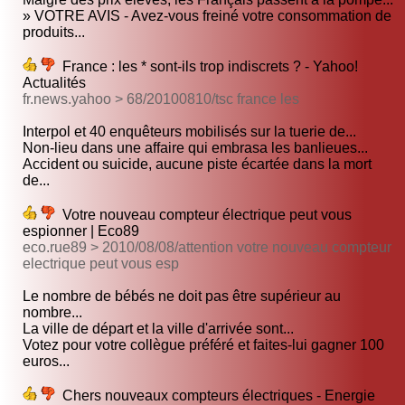
» VOTRE AVIS - Avez-vous freiné votre consommation de
produits...
France : les * sont-ils trop indiscrets ? - Yahoo!
Actualités
fr.news.yahoo > 68/20100810/tsc france les
Interpol et 40 enquêteurs mobilisés sur la tuerie de...
Non-lieu dans une affaire qui embrasa les banlieues...
Accident ou suicide, aucune piste écartée dans la mort
de...
Votre nouveau compteur électrique peut vous
espionner | Eco89
eco.rue89 > 2010/08/08/attention votre nouveau compteur
electrique peut vous esp
Le nombre de bébés ne doit pas être supérieur au
nombre...
La ville de départ et la ville d'arrivée sont...
Votez pour votre collègue préféré et faites-lui gagner 100
euros...
Chers nouveaux compteurs électriques - Energie