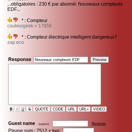
...obligatoires : 230 € par abonné: Nouveaux compteurs
EDF...
* : Compteur
couleurgeek > 17859
* : Compteur électrique intelligent dangereux?
zap eco
Response
B
i
U
S
QUOTE
CODE
URL
URL=
VIDEO
Guest name
Register
(option)
Please sum : 7512 +
two