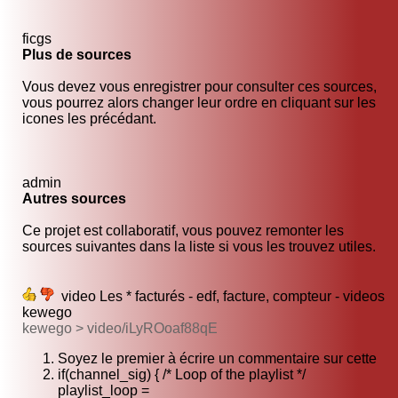
ficgs
Plus de sources
Vous devez vous enregistrer pour consulter ces sources,
vous pourrez alors changer leur ordre en cliquant sur les
icones les précédant.
admin
Autres sources
Ce projet est collaboratif, vous pouvez remonter les
sources suivantes dans la liste si vous les trouvez utiles.
video Les * facturés - edf, facture, compteur - videos
kewego
kewego > video/iLyROoaf88qE
Soyez le premier à écrire un commentaire sur cette
if(channel_sig) { /* Loop of the playlist */
playlist_loop =