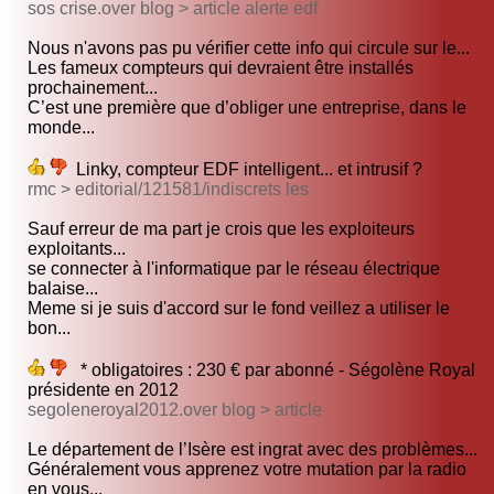
sos crise.over blog > article alerte edf
Nous n'avons pas pu vérifier cette info qui circule sur le...
Les fameux compteurs qui devraient être installés
prochainement...
C’est une première que d’obliger une entreprise, dans le
monde...
Linky, compteur EDF intelligent... et intrusif ?
rmc > editorial/121581/indiscrets les
Sauf erreur de ma part je crois que les exploiteurs
exploitants...
se connecter à l'informatique par le réseau électrique
balaise...
Meme si je suis d'accord sur le fond veillez a utiliser le
bon...
* obligatoires : 230 € par abonné - Ségolène Royal
présidente en 2012
segoleneroyal2012.over blog > article
Le département de l’Isère est ingrat avec des problèmes...
Généralement vous apprenez votre mutation par la radio
en vous...