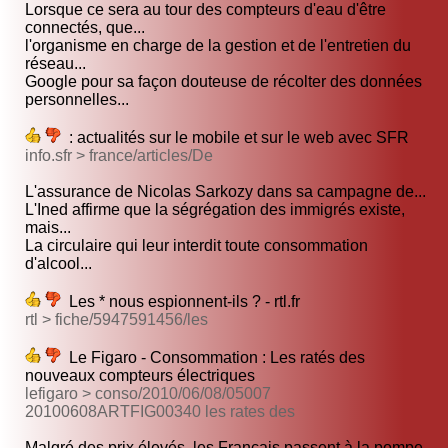
Lorsque ce sera au tour des compteurs d'eau d'être
connectés, que...
l'organisme en charge de la gestion et de l'entretien du
réseau...
Google pour sa façon douteuse de récolter des données
personnelles...
: actualités sur le mobile et sur le web avec SFR
info.sfr > france/articles/De
L'assurance de Nicolas Sarkozy dans sa campagne de...
L'Ined affirme que la ségrégation des immigrés existe,
mais...
La circulaire qui leur interdit toute consommation
d'alcool...
Les * nous espionnent-ils ? - rtl.fr
rtl > fiche/5947591456/les
Le Figaro - Consommation : Les ratés des
nouveaux compteurs électriques
lefigaro > conso/2010/06/08/05007
20100608ARTFIG00340 les rates des
Malgré des prix élevés, les Français passent à la pompe...