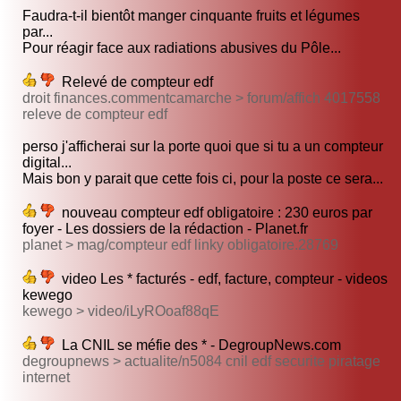
Faudra-t-il bientôt manger cinquante fruits et légumes
par...
Pour réagir face aux radiations abusives du Pôle...
Relevé de compteur edf
droit finances.commentcamarche > forum/affich 4017558
releve de compteur edf
perso j'afficherai sur la porte quoi que si tu a un compteur
digital...
Mais bon y parait que cette fois ci, pour la poste ce sera...
nouveau compteur edf obligatoire : 230 euros par
foyer - Les dossiers de la rédaction - Planet.fr
planet > mag/compteur edf linky obligatoire.28769
video Les * facturés - edf, facture, compteur - videos
kewego
kewego > video/iLyROoaf88qE
La CNIL se méfie des * - DegroupNews.com
degroupnews > actualite/n5084 cnil edf securite piratage
internet