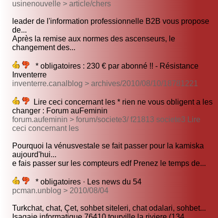
usinenouvelle > article/chers
leader de l'information professionnelle B2B vous propose
de...
Après la remise aux normes des ascenseurs, le
changement des...
* obligatoires : 230 € par abonné !! - Résistance
Inventerre
inventerre.canalblog > archives/2010/08/10/18781221
Lire ceci concernant les * rien ne vous obligent a les
changer : Forum auFeminin
forum.aufeminin > forum/societe3/ f21813 societe3 Lire
ceci concernant les
Pourquoi la vénusvestale se fait passer pour la kamiska
aujourd'hui...
e fais passer sur les compteurs edf Prenez le temps de...
* obligatoires · Les news du 54
pcman.unblog > 2010/08/04
Turkchat, chat, Çet, sohbet siteleri, chat odalari, sohbet...
Isagaie informatique 76410 tourville la riviere (134...