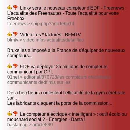
Linky sera le nouveau compteur d'EDF - Freenews :
L'actualité des Freenautes - Toute l'actualité pour votre
Freebox
freenews > spip.php?article6614
Video Les * facturés - BFMTV
bfmtv > video infos actualite/detail/les
Bruxelles a imposé à la France de s'équiper de nouveaux
compteurs...
EDF va déployer 35 millions de compteurs
communicant par CPL
01net > editorial/370728/les compteurs electriques
communicants dedf mis sur les
Des chercheurs contestent l'efficacité de la gym cérébrale
sur...
Les fabricants claquent la porte de la commission...
Le compteur électrique « intelligent » : outil écolo ou
mouchard social ? - Energies - Basta !
bastamag > article890