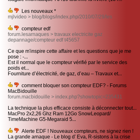
Les nouveaux *
mjlvideo > blog/blogs/index.php/2010/07/29/les
compteur edf
forum.lesarnaques > travaux electricite gaz
depannage/compteur edf t45657
Ce que m'inspire cette affaire et les questions que je me
pose : -...
Est il normal que le compteur vérifié par le service des
poids et...
Fourniture d’électricité, de gaz, d’eau – Travaux et...
comment bloquer son compteur EDF? - Forums
MacBidouille
forum.macbidouille > index.php?showtopic=235431
La technique la plus efficace consiste à déconnecter tout...
MacPro 2x2,26 Ghz Ram 12Go SnowLeopard/
TimeMachine G5-Megaraid 5...
Alerte EDF ! Nouveaux compteurs, ne signez rien !
La grande arnaque - Le blog d' Eva, R-sistons à la crise