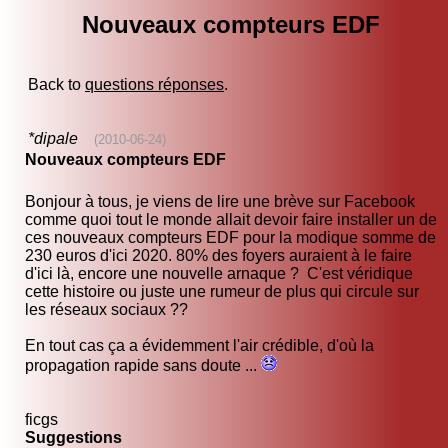
Nouveaux compteurs EDF
Back to
questions réponses
.
*dipale
(2010-06-24)
Nouveaux compteurs EDF
Bonjour à tous, je viens de lire une brève sur Facebook
comme quoi tout le monde allait devoir faire installer un de
ces nouveaux compteurs EDF pour la modique somme de
230 euros d'ici 2020. 80% des foyers auraient à le faire
d'ici là, encore une nouvelle arnaque ? C'est véridique
cette histoire ou juste une rumeur de plus qui circule sur
les réseaux sociaux ??
En tout cas ça a évidemment l'air crédible, d'où la
propagation rapide sans doute ...
ficgs
Suggestions