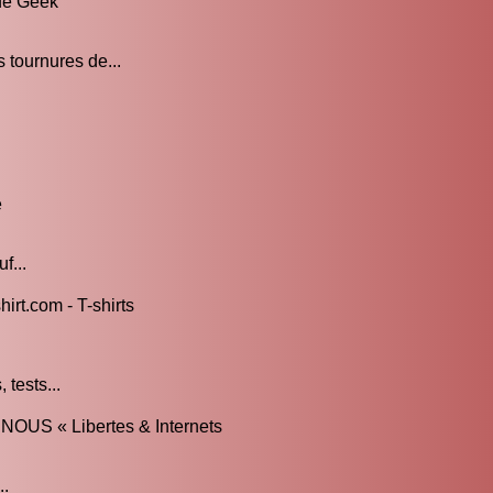
 de Geek
tournures de...
e
f...
irt.com - T-shirts
 tests...
S « Libertes & Internets
..