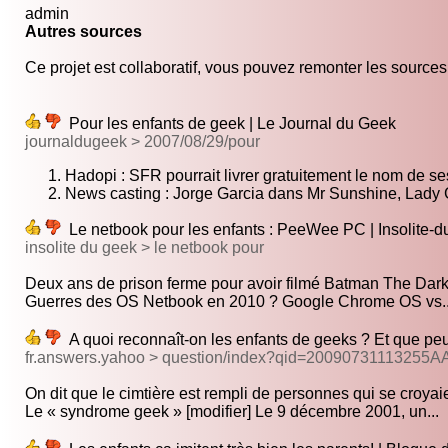
admin
Autres sources
Ce projet est collaboratif, vous pouvez remonter les sources s
Pour les enfants de geek | Le Journal du Geek
journaldugeek > 2007/08/29/pour
Hadopi : SFR pourrait livrer gratuitement le nom de se
News casting : Jorge Garcia dans Mr Sunshine, Lady
Le netbook pour les enfants : PeeWee PC | Insolite-
insolite du geek > le netbook pour
Deux ans de prison ferme pour avoir filmé Batman The Dark 
Guerres des OS Netbook en 2010 ? Google Chrome OS vs..
A quoi reconnaît-on les enfants de geeks ? Et que peu
fr.answers.yahoo > question/index?qid=20090731113255
On dit que le cimtière est rempli de personnes qui se croyaie
Le « syndrome geek » [modifier] Le 9 décembre 2001, un...