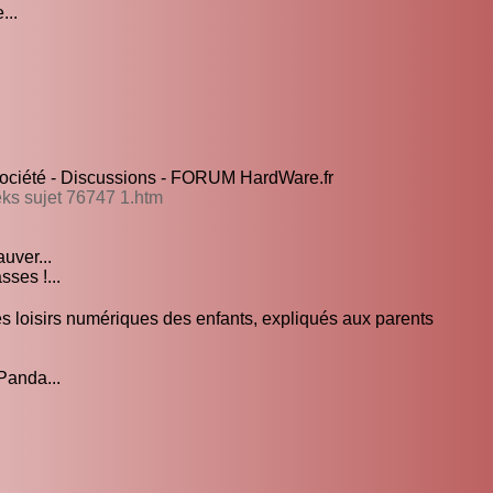
...
Société - Discussions - FORUM HardWare.fr
eks sujet 76747 1.htm
uver...
ses !...
s loisirs numériques des enfants, expliqués aux parents
Panda...