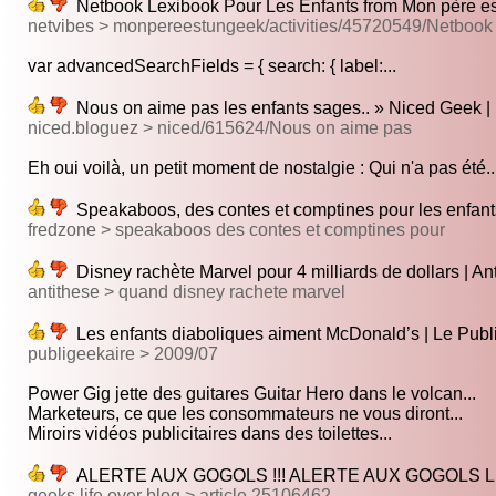
Netbook Lexibook Pour Les Enfants from Mon père est
netvibes > monpereestungeek/activities/45720549/Netbook
var advancedSearchFields = { search: { label:...
Nous on aime pas les enfants sages.. » Niced Geek 
niced.bloguez > niced/615624/Nous on aime pas
Eh oui voilà, un petit moment de nostalgie : Qui n'a pas été..
Speakaboos, des contes et comptines pour les enfan
fredzone > speakaboos des contes et comptines pour
Disney rachète Marvel pour 4 milliards de dollars | An
antithese > quand disney rachete marvel
Les enfants diaboliques aiment McDonald’s | Le Publ
publigeekaire > 2009/07
Power Gig jette des guitares Guitar Hero dans le volcan...
Marketeurs, ce que les consommateurs ne vous diront...
Miroirs vidéos publicitaires dans des toilettes...
ALERTE AUX GOGOLS !!! ALERTE AUX GOGOLS LES 
geeks life.over blog > article 25106462