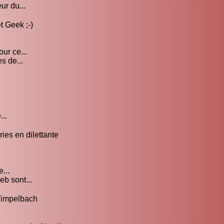
ur du...
t Geek ;-)
ur ce...
s de...
...
ies en dilettante
...
b sont...
Timpelbach