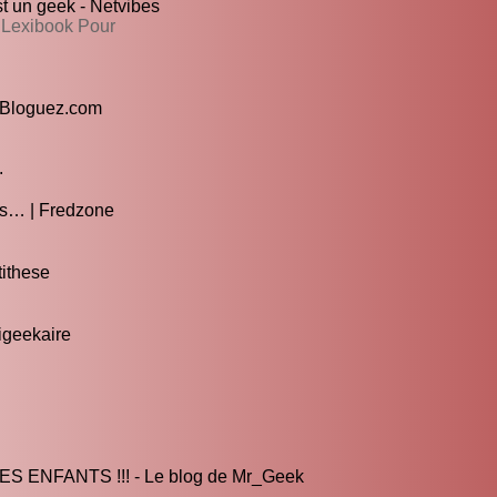
 un geek - Netvibes
 Lexibook Pour
| Bloguez.com
.
ts… | Fredzone
tithese
igeekaire
ENFANTS !!! - Le blog de Mr_Geek