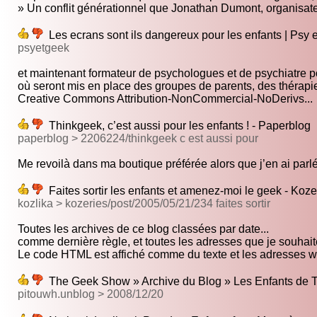
» Un conflit générationnel que Jonathan Dumont, organisate
Les ecrans sont ils dangereux pour les enfants | Psy e
psyetgeek
et maintenant formateur de psychologues et de psychiatre po
où seront mis en place des groupes de parents, des thérapie
Creative Commons Attribution-NonCommercial-NoDerivs...
Thinkgeek, c’est aussi pour les enfants ! - Paperblog
paperblog > 2206224/thinkgeek c est aussi pour
Me revoilà dans ma boutique préférée alors que j’en ai parlé
Faites sortir les enfants et amenez-moi le geek - Kozer
kozlika > kozeries/post/2005/05/21/234 faites sortir
Toutes les archives de ce blog classées par date...
comme dernière règle, et toutes les adresses que je souhaite
Le code HTML est affiché comme du texte et les adresses we
The Geek Show » Archive du Blog » Les Enfants de 
pitouwh.unblog > 2008/12/20