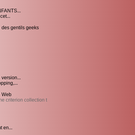
FANTS...
et...
g des gentils geeks
version...
pping,...
he Web
criterion collection t
 en...