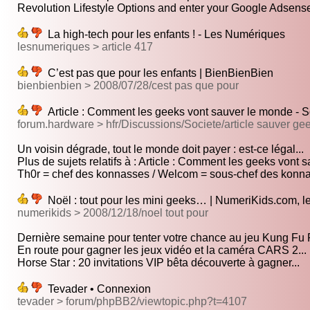
Revolution Lifestyle Options and enter your Google Adsense
La high-tech pour les enfants ! - Les Numériques
lesnumeriques > article 417
C’est pas que pour les enfants | BienBienBien
bienbienbien > 2008/07/28/cest pas que pour
Article : Comment les geeks vont sauver le monde - 
forum.hardware > hfr/Discussions/Societe/article sauver ge
Un voisin dégrade, tout le monde doit payer : est-ce légal...
Plus de sujets relatifs à : Article : Comment les geeks vont sa
Th0r = chef des konnasses / Welcom = sous-chef des konnas
Noël : tout pour les mini geeks… | NumeriKids.com, le
numerikids > 2008/12/18/noel tout pour
Dernière semaine pour tenter votre chance au jeu Kung Fu 
En route pour gagner les jeux vidéo et la caméra CARS 2...
Horse Star : 20 invitations VIP bêta découverte à gagner...
Tevader • Connexion
tevader > forum/phpBB2/viewtopic.php?t=4107