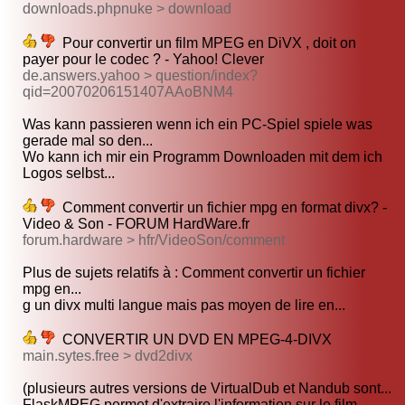
downloads.phpnuke > download
Pour convertir un film MPEG en DiVX , doit on
payer pour le codec ? - Yahoo! Clever
de.answers.yahoo > question/index?
qid=20070206151407AAoBNM4
Was kann passieren wenn ich ein PC-Spiel spiele was
gerade mal so den...
Wo kann ich mir ein Programm Downloaden mit dem ich
Logos selbst...
Comment convertir un fichier mpg en format divx? -
Video & Son - FORUM HardWare.fr
forum.hardware > hfr/VideoSon/comment
Plus de sujets relatifs à : Comment convertir un fichier
mpg en...
g un divx multi langue mais pas moyen de lire en...
CONVERTIR UN DVD EN MPEG-4-DIVX
main.sytes.free > dvd2divx
(plusieurs autres versions de VirtualDub et Nandub sont...
FlaskMPEG permet d'extraire l'information sur le film