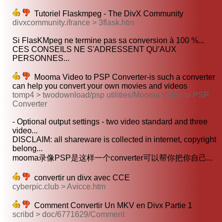
Tutoriel Flaskmpeg - The DivX Community
divxcommunity.ifrance > 3flask.htm
Si FlasKMpeg ne termine pas sa conversion à 100 %...
CES CONSEILS NE S'ADRESSENT QU'AUX
PERSONNES...
Mooma Video to PSP Converter-is such a converter
can help you convert your own movies and videos
tomp4 > twodownload/psp utilities/Mooma Video to PSP
Converter
- Optional output settings - two video standard and three
video...
DISCLAIM: all shareware is collected in internet, copyright
belong...
mooma录像PSP是这样一个converter可以帮你把你自己...
convertir un divx avec CCE
cyberpic.club > Avicce.htm
Comment Convertir Un MKV en Divx Partie 1
scribd > doc/6771629/Comment