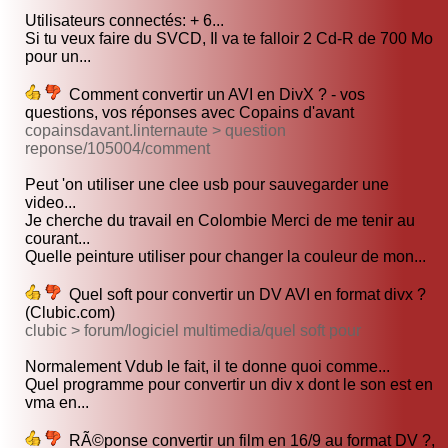
Utilisateurs connectés: + 6...
Si tu veux faire du SVCD, Il va te falloir 2 Cd-R de 700 Mo
pour un...
Comment convertir un AVI en DivX ? - vos
questions, vos réponses avec Copains d'avant
copainsdavant.linternaute > question
reponse/105004/comment
Peut 'on utiliser une clee usb pour sauvegarder une
video...
Je cherche du travail en Colombie Merci de me tenir au
courant...
Quelle peinture utiliser pour changer la couleur de mon...
Quel soft pour convertir un DV AVI en format divx ?
(Clubic.com)
clubic > forum/logiciel multimedia/quel soft pour
Normalement Vdub le fait, il te donne quoi comme...
Quel programme pour convertir un div x dont le son est en
vma en...
RÃ©ponse convertir un film en 16/9 au format DV ?,