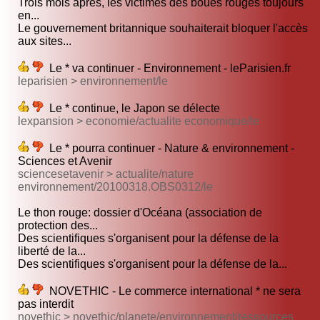
Trois mois après, les victimes des boues rouges toujours
en...
Le gouvernement britannique souhaiterait bloquer l'accès
aux sites...
Le * va continuer - Environnement - leParisien.fr
leparisien > environnement/le
Le * continue, le Japon se délecte
lexpansion > economie/actualite economique/le
Le * pourra continuer - Nature & environnement -
Sciences et Avenir
sciencesetavenir > actualite/nature
environnement/20100318.OBS0312/le
Le thon rouge: dossier d'Océana (association de
protection des...
Des scientifiques s'organisent pour la défense de la
liberté de la...
Des scientifiques s'organisent pour la défense de la...
NOVETHIC - Le commerce international * ne sera
pas interdit
novethic > novethic/planete/environnement/ressources