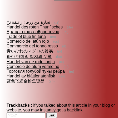
تجارة من زرقاء زعنفة تنّ
(ar)
Handel des roten Thunfisches
(de)
Εμπόριο του ερυθρού τόνου
(el)
Trade of blue fin tuna
(en)
Comercio del atún rojo
(es)
Commercio del tonno rosso
(it)
青いひれのマグロの貿易
(ja)
파란 탄미익 참치의 무역
(ko)
Handel van de rode tonijn
(nl)
Comércio do atum vermelho
(pt)
Торговля голубой туны ребра
(ru)
Handel av blåttfenatonfisk
(sv)
蓝色飞翅金枪鱼贸易
(zh)
Trackbacks :
If you talked about this article in your blog or
website, you may instantly get a backlink