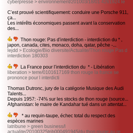
cyberpresse > environnement/201003/18/01 4261924 le
C'est prouvé scientifiquement: conduire une Porsche 911,
ça...
Les intérêts économiques passent avant la conservation
des...
Thon rouge: Pas d'interdiction - interdiction du * ,
japon, canada, cites, monaco, doha, qatar, pêche -...
lejdd > Ecologie/Bio diversite/Actualite/Thon rouge Pas d
interdiction 180303
La France pour l'interdiction du * - Libération
liberation > terre/0101617169 thon rouge la france se
prononce pour l interdicti
Thomas Dutronc, jury de la catégorie Musique des Audi
Talents...
Depuis 1957: -74% sur les stocks de thon rouge (source...
Afghanistan: le maire de Kandahar tué dans un attentat...
* au requin-taupe, échec total du respect des
espèces marines
latribune > green business/l
actualite/20100325trib000491945/du thon rouge au re