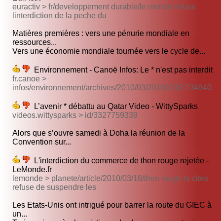
euractiv > fr/developpement durable/le monde refuse
linterdiction de la peche du
Matières premières : vers une pénurie mondiale en
ressources...
Vers une économie mondiale tournée vers le cycle de...
Environnement - Canoë Infos: Le * n'est pas interdit
fr.canoe >
infos/environnement/archives/2010/03/20100318 234940
L’avenir * débattu au Qatar Video - WittySparks
videos.wittysparks > id/3327759339
Alors que s’ouvre samedi à Doha la réunion de la
Convention sur...
L'interdiction du commerce de thon rouge rejetée -
LeMonde.fr
lemonde > planete/article/2010/03/18/thon rouge la cites
refuse de suspendre les
Les Etats-Unis ont intrigué pour barrer la route du GIEC à
un...