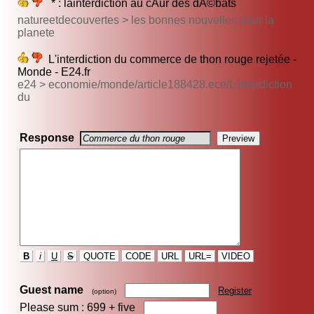
* : lâinterdiction au cÅur des dÃ©bats
natureetdecouvertes > les bonnes nouvelles pour la
planete
L'interdiction du commerce de thon rouge rejetée -
Monde - E24.fr
e24 > economie/monde/article188428.ece/L interdiction
du
Response
B
i
U
S
QUOTE
CODE
URL
URL=
VIDEO
Guest name
Register
(option)
Please sum : 699 +
five