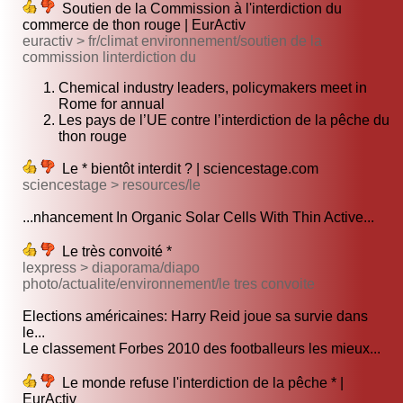
Soutien de la Commission à l'interdiction du
commerce de thon rouge | EurActiv
euractiv > fr/climat environnement/soutien de la
commission linterdiction du
Chemical industry leaders, policymakers meet in
Rome for annual
Les pays de l’UE contre l’interdiction de la pêche du
thon rouge
Le * bientôt interdit ? | sciencestage.com
sciencestage > resources/le
...nhancement In Organic Solar Cells With Thin Active...
Le très convoité *
lexpress > diaporama/diapo
photo/actualite/environnement/le tres convoite
Elections américaines: Harry Reid joue sa survie dans
le...
Le classement Forbes 2010 des footballeurs les mieux...
Le monde refuse l'interdiction de la pêche * |
EurActiv