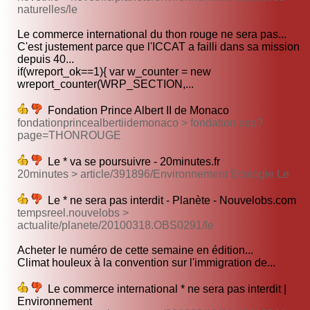
naturelles/le
Le commerce international du thon rouge ne sera pas...
C'est justement parce que l'ICCAT a failli dans sa mission
depuis 40...
if(wreport_ok==1){ var w_counter = new
wreport_counter(WRP_SECTION,...
Fondation Prince Albert II de Monaco
fondationprincealbertiidemonaco > fondation.asp?
page=THONROUGE
Le * va se poursuivre - 20minutes.fr
20minutes > article/391896/Environnement Ecologie Le
Le * ne sera pas interdit - Planète - Nouvelobs.com
tempsreel.nouvelobs >
actualite/planete/20100318.OBS0291/le
Acheter le numéro de cette semaine en édition...
Climat houleux à la convention sur l'immigration de...
Le commerce international * ne sera pas interdit |
Environnement