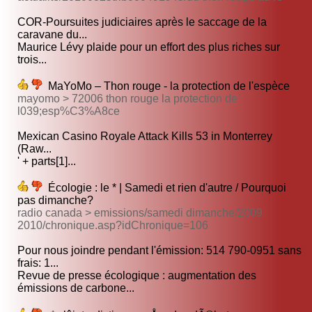
COR-Poursuites judiciaires après le saccage de la
caravane du...
Maurice Lévy plaide pour un effort des plus riches sur
trois...
MaYoMo – Thon rouge - la protection de l'espèce
mayomo > 72006 thon rouge la protection de
l039;esp%C3%A8ce
Mexican Casino Royale Attack Kills 53 in Monterrey
(Raw...
' + parts[1]...
Écologie : le * | Samedi et rien d'autre / Pourquoi
pas dimanche?
radio canada > emissions/samedi dimanche/2009
2010/chronique.asp?idChronique=106
Pour nous joindre pendant l'émission: 514 790-0951 sans
frais: 1...
Revue de presse écologique : augmentation des
émissions de carbone...