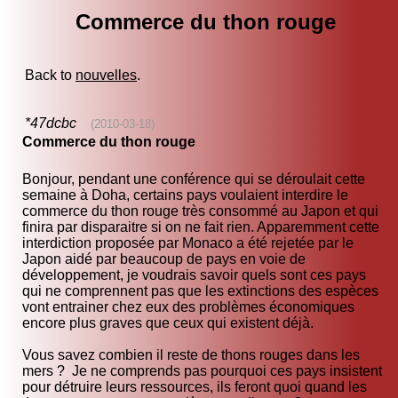
Commerce du thon rouge
Back to
nouvelles
.
*47dcbc
(2010-03-18)
Commerce du thon rouge
Bonjour, pendant une conférence qui se déroulait cette
semaine à Doha, certains pays voulaient interdire le
commerce du thon rouge très consommé au Japon et qui
finira par disparaitre si on ne fait rien. Apparemment cette
interdiction proposée par Monaco a été rejetée par le
Japon aidé par beaucoup de pays en voie de
développement, je voudrais savoir quels sont ces pays
qui ne comprennent pas que les extinctions des espèces
vont entrainer chez eux des problèmes économiques
encore plus graves que ceux qui existent déjà.
Vous savez combien il reste de thons rouges dans les
mers ? Je ne comprends pas pourquoi ces pays insistent
pour détruire leurs ressources, ils feront quoi quand les