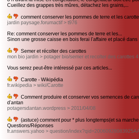
Cueillez des grappes très mûres, détachez les grains,...
comment conserver les pommes de terre et les carott
jardin paysage.forumactif > t976
Re: comment conserver les pommes de terre et les...
Sinon une grosse caisse en bois ferai l'affaire et placé dans l
Semer et récolter des carottes
mon bio jardin > potager bio/semer et recolter des carottes 4
Vous serez peut-être intéressé par ces articles...
Carotte - Wikipédia
fr.wikipedia > wiki/Carotte
Comment produire et conserver vos semences de caro
d'antan
potagersdantan.wordpress > 2011/04/08
(astuce) comment pour * plus longtemps(et sa marche!!
Questions/Réponses
fr.answers.yahoo > question/index?qid=20060928083925