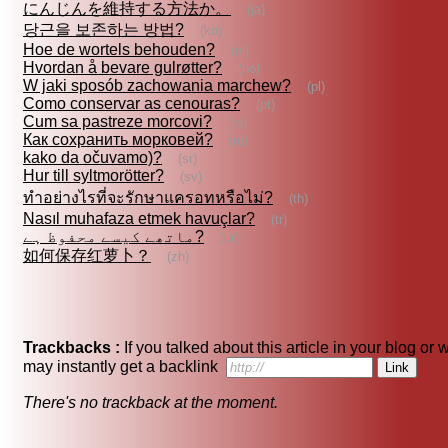
にんじんを維持する方法か。
(ja)
당근을 보존하는 방법?
(ko)
Hoe de wortels behouden?
(nl)
Hvordan å bevare gulrøtter?
(no)
W jaki sposób zachowania marchew?
(pl)
Como conservar as cenouras?
(pt)
Cum sa pastreze morcovi?
(ro)
Как сохранить морковей?
(ru)
kako da očuvamo)?
(sr)
Hur till syltmorötter?
(sv)
ทำอย่างไรที่จะรักษาแครอทหรือไม่?
(th)
Nasıl muhafaza etmek havuçlar?
(tr)
ماتھے کیسے محفوظ ہے?
(ur)
如何保存红萝卜？
(zh)
Trackbacks :
If you talked about this article in your blog or 
may instantly get a backlink
There's no trackback at the moment.