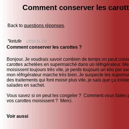
Comment conserver les carott
Back to
questions réponses
.
*ketufe
(2010-11-23)
Comment conserver les carottes ?
Bonjour. Je voudrais savoir combien de temps on peut conse
carottes achetées en supermarché dans un réfrigérateur. Me
moisissent toujours très vite, je perds toujours un kilo par s
mon réfrigérateur marche très bien. Je suspecte les superma
des traitements qui font moisir plus vite, je sais que ça exist
salades en sachet.
Vous savez si on peut les congeler ? Comment vous faites p
vos carottes moisissent ? Merci.
Voir aussi