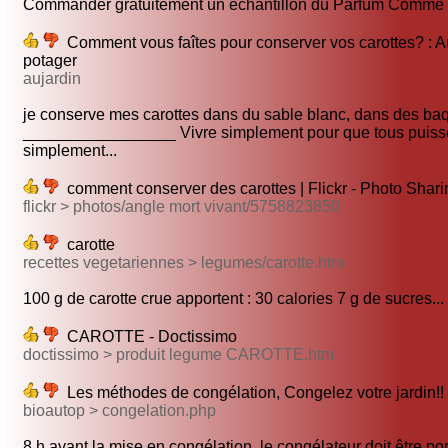
Commander gratuitement un échantillon du Parfum Comme u
Comment vous faîtes pour conserver vos carottes? : Au
potager
aujardin
je conserve mes carottes dans du sable blanc, dans des baqu
_________________ Vivre simplement pour que tous puiss
simplement...
comment conserver des carottes | Flickr - Photo Shari
flickr > photos/angle mort vivant/5758823850
carotte
recettes vegetariennes > legumes/carotte.htm
100 g de carotte crue apportent : 30 calories 7 g de sucres...
CAROTTE - Doctissimo
doctissimo > produit legume CAROTTE.htm
Les méthodes de congélation, Congelez votre jardin!!
bioautop > congelation.php
8 h avant la mise en congélation, le congélateur doit être port