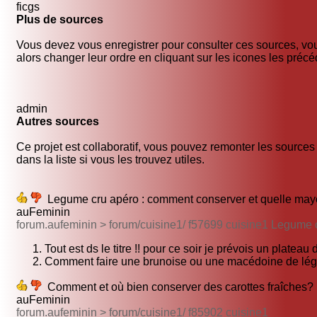
ficgs
Plus de sources
Vous devez vous enregistrer pour consulter ces sources, vo
alors changer leur ordre en cliquant sur les icones les précé
admin
Autres sources
Ce projet est collaboratif, vous pouvez remonter les sources
dans la liste si vous les trouvez utiles.
Legume cru apéro : comment conserver et quelle may
auFeminin
forum.aufeminin > forum/cuisine1/ f57699 cuisine1 Legume 
Tout est ds le titre !! pour ce soir je prévois un plateau 
Comment faire une brunoise ou une macédoine de lé
Comment et où bien conserver des carottes fraîches?
auFeminin
forum.aufeminin > forum/cuisine1/ f85902 cuisine1