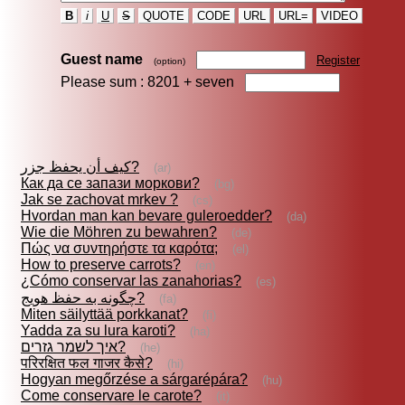
B
i
U
S
QUOTE
CODE
URL
URL=
VIDEO
Guest name
Register
(option)
Please sum : 8201 +
seven
كيف أن يحفظ جزر?
(ar)
Как да се запази моркови?
(bg)
Jak se zachovat mrkev ?
(cs)
Hvordan man kan bevare guleroedder?
(da)
Wie die Möhren zu bewahren?
(de)
Πώς να συντηρήστε τα καρότα;
(el)
How to preserve carrots?
(en)
¿Cómo conservar las zanahorias?
(es)
چگونه به حفظ هويج?
(fa)
Miten säilyttää porkkanat?
(fi)
Yadda za su lura karoti?
(ha)
איך לשמר גזרים?
(he)
परिरक्षित फल गाजर कैसे?
(hi)
Hogyan megőrzése a sárgarépára?
(hu)
Come conservare le carote?
(it)