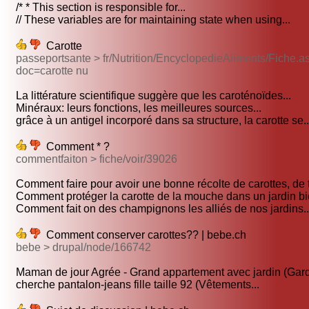
/* * This section is responsible for...
// These variables are for maintaining state when using...
Carotte
passeportsante > fr/Nutrition/EncyclopedieAliments/Fiche.a
doc=carotte nu
La littérature scientifique suggère que les caroténoïdes...
Minéraux: leurs fonctions, les meilleures sources...
grâce à un antigel incorporé dans sa structure, la carotte se..
Comment * ?
commentfaiton > fiche/voir/39026
Comment faire pour avoir une bonne récolte de carottes, de 
Comment protéger la carotte de la mouche dans un jardin bio
Comment fait on des champignons les alliés de nos jardins..
Comment conserver carottes?? | bebe.ch
bebe > drupal/node/166742
Maman de jour Agrée - Grand appartement avec jardin (Gard
cherche pantalon-jeans fille taille 92 (Vêtements...