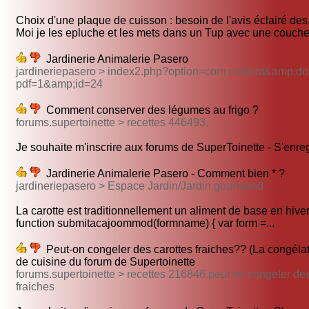
Choix d'une plaque de cuisson : besoin de l'avis éclairé des.
Moi je les epluche et les mets dans un Tup avec une couche 
Jardinerie Animalerie Pasero
jardineriepasero > index2.php?option=com content&amp;do
pdf=1&amp;id=24
Comment conserver des légumes au frigo ?
forums.supertoinette > recettes 446493.
Je souhaite m'inscrire aux forums de SuperToinette - S'enregi
Jardinerie Animalerie Pasero - Comment bien * ?
jardineriepasero > Espace Jardin/Jardin gourmand
La carotte est traditionnellement un aliment de base en hiver.
function submitacajoommod(formname) { var form =...
Peut-on congeler des carottes fraiches?? (La congélat
de cuisine du forum de Supertoinette
forums.supertoinette > recettes 216846.peut on congeler des
fraiches