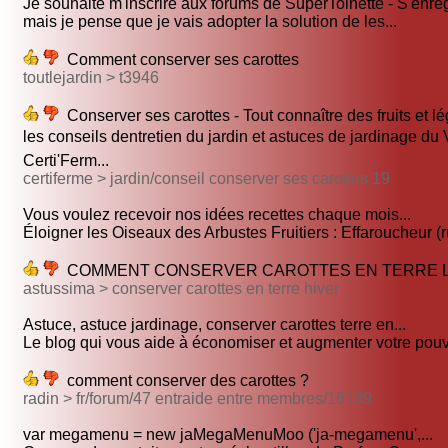
Je souhaite m'inscrire aux forums de SuperToinette - S'enregi
mais je pense que je vais adopter la solution de les...
Comment conserver ses carottes
toutlejardin > t3946
Conserver ses carottes - Tout connaître des fruits et 
les conseils dentretien du jardin et astuces de jardinage du 
Certi'Ferm...
certiferme > jardin/conseil conserver ses carottes 19
Vous voulez recevoir nos idées recettes chaque mois...
Éloigner les Oiseaux des Arbustes Fruitiers : Effaroucheur (r
COMMENT CONSERVER CAROTTES EN TERRE L
astussima > conserver carottes en terre hiver
Astuce, astuce jardinage, conserver carottes terre en...
Le blog qui vous aide à économiser et augmenter votre pouvo
comment conserver des carottes ?
radin > fr/forum/47 entraide entre membres/16189
var megamenu = new jaMegaMenuMoo ('ja-megamenu',...