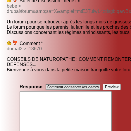
Sujet de discussion | bebe.ch
bebe >
drupal/forum&amp;sa=X&amp;ei=mtE3TuiwL4zdsgbIqaw
Un forum pour se retrouver après les longs mois de grossess
Le forum pour que les parents, la famille et les proches des 
Discussions concernant les régimes amincissants, les trucs e
Comment *
dornat2 > t13670
CONSEILS DE NATUROPATHE : COMMENT REMONTER
DEFENSES...
Bienvenue à vous dans la petite maison tranquille votre foru
Response