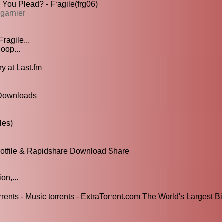
 You Plead? - Fragile(frg06)
 garnier
ragile...
loop...
y at Last.fm
 Downloads
les)
 Hotfile & Rapidshare Download Share
on,...
orrents - Music torrents - ExtraTorrent.com The World's Largest Bi