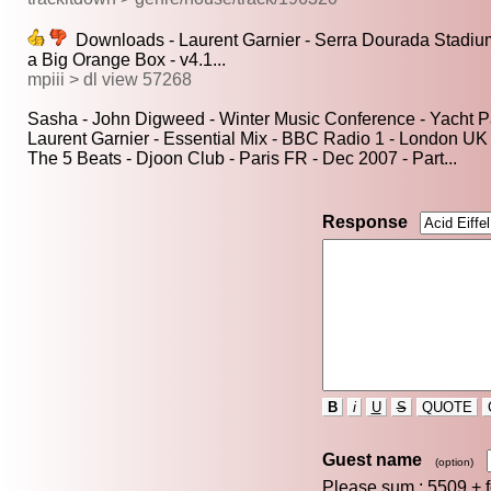
Downloads - Laurent Garnier - Serra Dourada Stadium 
a Big Orange Box - v4.1...
mpiii > dl view 57268
Sasha - John Digweed - Winter Music Conference - Yacht Par
Laurent Garnier - Essential Mix - BBC Radio 1 - London UK 
The 5 Beats - Djoon Club - Paris FR - Dec 2007 - Part...
Response
B
i
U
S
QUOTE
Guest name
(option)
Please sum : 5509 +