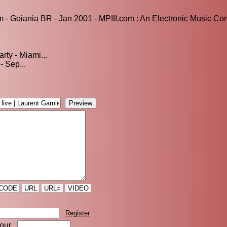
- Goiania BR - Jan 2001 - MPIII.com : An Electronic Music Co
ty - Miami...
- Sep...
CODE
URL
URL=
VIDEO
Register
four