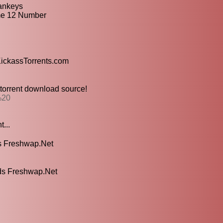
Sankeys
me 12 Number
KickassTorrents.com
torrent download source!
%20
t...
ds Freshwap.Net
ds Freshwap.Net